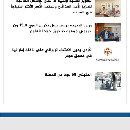
تطوير العقبة وتكية أم علي توقعان اتفاقية
لتعزيز الأمن الغذائي وتمكين الأسر الأكثر احتياجاً
في العقبة
وزيرة التنمية ترعى حفل تكريم الفوج الـ15 من
خريجي جمعية صندوق حياة للتعليم
الأردن يدين الاعتداء الإيراني على ناقلة إماراتية
في مضيق هرمز
المتبقي 58 يوما من المهلة
© حقوق النشر 2023، جميع الحقوق محفوظة | راصد الإخباري
الرئيسية
من نحن
اتصل بنا