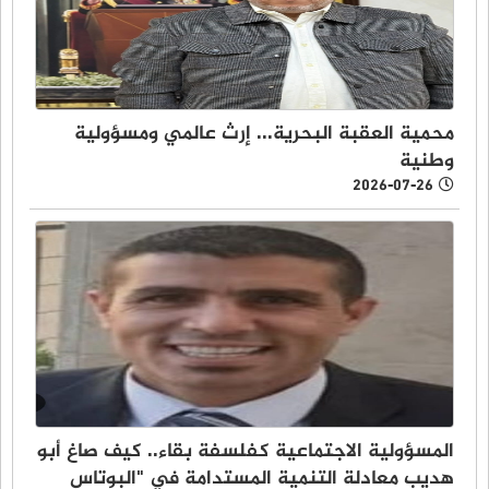
محمية العقبة البحرية... إرث عالمي ومسؤولية
وطنية
2026-07-26
المسؤولية الاجتماعية كفلسفة بقاء.. كيف صاغ أبو
هديب معادلة التنمية المستدامة في "البوتاس