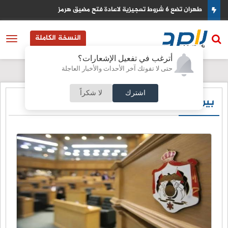
لتنفيذ
طهران تضع 6 شروط تعجيزية لاعادة فتح مضيق هرمز
النسخة الكاملة
أترغب في تفعيل الإشعارات؟
حتى لا تفوتك آخر الأحداث والأخبار العاجلة
اشترك
لا شكراً
بين السطور