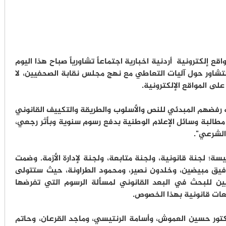
بر 2025 - عقد ناشرو مواقع إلكترونية أردنية اخبارية اجتماعاً تشاورياً صباح هذا اليوم
لتشاور حول آليات التعاطي مع نهج مجلس نقابة الصحفيين، لا
لى المواقع الإلكترونية.
 47 ناشراً، أكدوا خلاله رفضهم المبدئي للنص والأسلوب والطريقة والتكييف القانوني
طالبة وسائل الإعلام الوطنية بدفع رسوم سنوية وبأثر رجعي،
الشرعي".
ة؛ لجنة قانونية، ولجنة متابعة، ولجنة لإدارة الأزمة. وضمت
وتوفيق مبيضين، وخلدون نصير، ومحمود الطراونة، حيث ستتولى
ين للبحث في البعد القانوني لمسألة الرسوم التي تفرضها
لعات قانونية بهذا الخصوص.
كتور حسين العموش، وأسامة الرنتيسي، وماجد القرعان، وحاتم