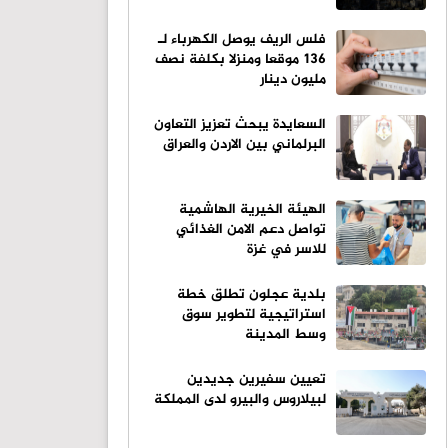
فلس الريف يوصل الكهرباء لـ
136 موقعا ومنزلا بكلفة نصف
مليون دينار
السعايدة يبحث تعزيز التعاون
البرلماني بين الاردن والعراق
الهيئة الخيرية الهاشمية
تواصل دعم الامن الغذائي
للاسر في غزة
بلدية عجلون تطلق خطة
استراتيجية لتطوير سوق
وسط المدينة
تعيين سفيرين جديدين
لبيلاروس والبيرو لدى المملكة