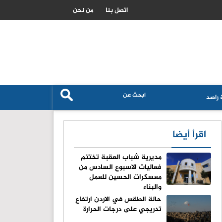
الزراعة الاردنية تكشف حجم استهلاك القمح والشعير وتؤكد تعزيز الامن الغ
اتصل بنا
من نحن
راصد
اقرأ أيضا
مديرية شباب العقبة تختتم
فعاليات الاسبوع السادس من
معسكرات الحسين للعمل
والبناء
حالة الطقس في الاردن ارتفاع
تدريجي على درجات الحرارة