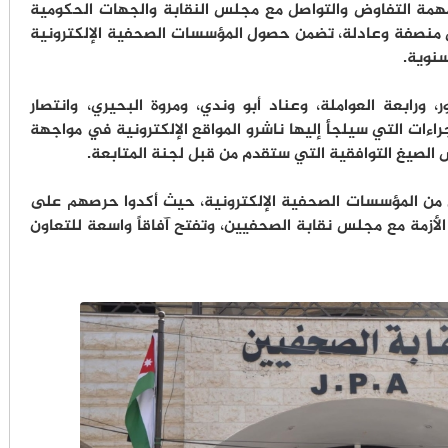
مهمة التفاوض والتواصل مع مجلس النقابة والجهات الحكومية
ل منصفة وعادلة، تضمن حصول المؤسسات الصحفية الإلكترونية
نوية.
 ورابعة العواملة، وعناد أبو وندي، ومروة البحيري، وانتصار
اءات التي سيلجأ إليها ناشرو المواقع الإلكترونية في مواجهة
الصيغ التوافقية التي ستقدم من قبل لجنة المتابعة.
ى من المؤسسات الصحفية الإلكترونية، حيث أكدوا حرصهم على
أزمة مع مجلس نقابة الصحفيين، وتفتح آفاقاً واسعة للتعاون