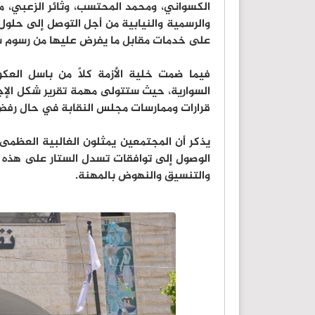
الكسواني، ومحمد المحتسب، وثائر الزعبي، 
والرسمية والنيابية من أجل التوصل إلى حلو
على خدمات مقابل ما يفرض عليها من رسوم س
فيما ضمت خلية الأزمة كلاً من باسل العكور،
السوارية، حيث ستتولى مهمة تقرير شكل الإجر
قرارات وممارسات مجلس النقابة في حال رفض 
يذكر أن المجتمعين يمثلون الغالبية العظم
الوصول إلى توافقات تسدل الستار على هذه ال
والتنسيق والنهوض بالمهنة.