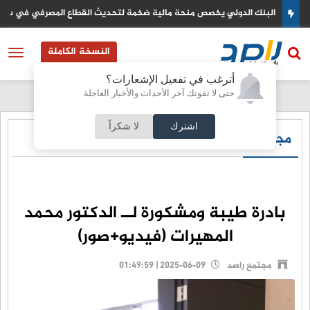
وريا
نتائج الشركات القوية تدفع الاسهم الاوروبية نحو مستويات قياسية جديدة
النسخة الكاملة
أترغب في تفعيل الإشعارات؟
حتى لا تفوتك آخر الأحداث والأخبار العاجلة
اشترك
لا شكراً
مجتمع راصد
بادرة طيبة ومشكورة لــ الدكتور محمد
المهيرات (فيديو+صور)
مجتمع راصد
2025-06-09 | 01:49:59