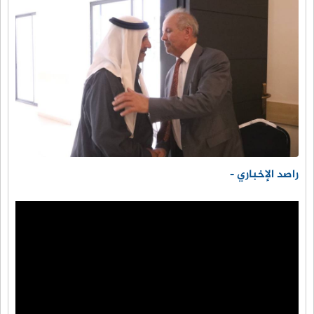
راصد الإخباري -