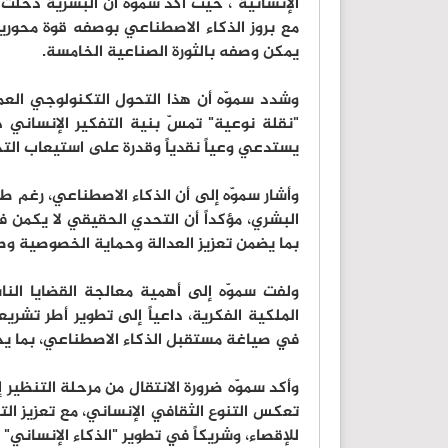
الإنسانية"، حيث أكّد سموه أن البشرية دخلت م
مع بروز الذكاء الاصطناعي بوصفه قوة محورية
يمكن وصفه بالثورة الصناعية الخامسة.
وشدد سموّه أن هذا التحول التكنولوجي العمي
"نقلة نوعية" تمسّ بنية التفكير الإنساني ذا
يستدعي وعياً نقدياً وقدرة على استيعاب التح
وأشار سموّه إلى أن الذكاء الاصطناعي، رغم ط
البشري، مؤكداً أن التحدي الحقيقي لا يكمن في
بما يضمن تعزيز العدالة وحماية الخصوصية وصو
ولفت سموّه إلى أهمية معالجة القضايا النا
الملكية الفكرية، داعياً إلى تطوير أطر تشريع
في صياغة مستقبل الذكاء الاصطناعي، بما يحقق ت
وأكد سموّه ضرورة الانتقال من مرحلة التنظير
تعكس التنوع الثقافي الإنساني، مع تعزيز الت
للإقصاء، وشريكاً في تطوير "الذكاء الإنساني" لا