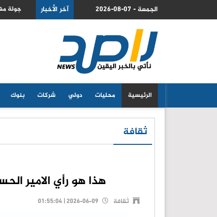
2026-08-07 - الجمعة
ائيلية في روما تنتهي دون نتائج ملموسة
آخر الأخبار
السعودية
الرئيسية
محليات
دولي
شركات
بنوك
ثقافة
هذا هو رأي الامير الح
ثقافة
2026-06-09 | 01:55:04