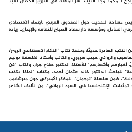
، وراجع أ. محمد مجد الديب "سر المهنة في التزوير الخطي لعبد
يص مساحة للحديث حول الصندوق العربي للإنماء الاقتصادي
في الشامل، ومؤسسة دار سعاد الصباح للثقافة والإبداع.. ريادة
ن الكتب الصادرة حديثًا، ومنها: كتاب "الذكاء الاصطناعي الروح/
الحاسوب والروائي حبيب سروري، والكاتب وأستاذ الفلسفة موليم
 أخبارهم وأشعارهم" للأستاذ الدكتور صلاح جرار، وكتاب "فن
نية" للباحث الدكتور خالد عثمان أحمد، وكتاب "لماذا يكذب
ية"، ضمن سلسلة "ترجمان"، للمفكر الأميركي جون ميرشايمر،
 تمثيلات الإنتلجنسيا في السرد الروائي"، من تأليف الشاعر