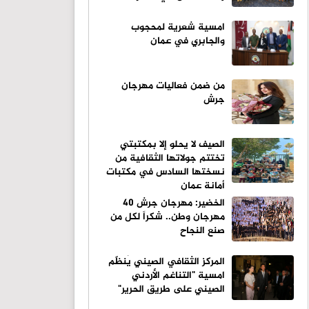
امسية شعرية لمحجوب
والجابري في عمان
من ضمن فعاليات مهرجان
جرش
الصيف لا يحلو إلا بمكتبتي
تختتم جولاتها الثقافية من
نسختها السادس في مكتبات
أمانة عمان
الخضير: مهرجان جرش 40
مهرجان وطن.. شكراً لكل من
صنع النجاح
المركز الثقافي الصيني يُنظّم
امسية "التناغم الأردني
الصيني على طريق الحرير"