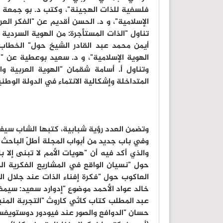
فلسفية للذات الهجينة"، وكتب د. بو جمعة ا
الإسلامية"، و د. الحسن أقديم عن "الفكر ال
تناول "الذات المستأجرة: من الهوية السردية إ
أيمن محمد عبد القادر الشيخ حول" الخطاب 
الهوية الإسلامية"، و د. سعيد بوعطية عن " 
وتناول أ. أسامة شقمان "الهوية العربية 
المتداخلة وإشكالية الانتماء في الدولة الوطني
وتضمن العدد رؤية شبابية، كتبها الشاب سيف ا
وفي باب جديد من أبواب المجلة أطلّ الباحث و
والذي أكد فيه أن "هويات الأمم لا تبنى إلا
حول "نسيان الواقع في المشاريع الفكرية ا
العاكوب حول "فكرة إفناء الذات عند جلال ال
خالد عواد الأحمد موضوع "إدوارد سعيد: سيمفون
عبد المطلب كتاب كاثي كاروث "التجربة المنبوذ
حسان "الدوافع والصور عند فيودور دوستويفسك