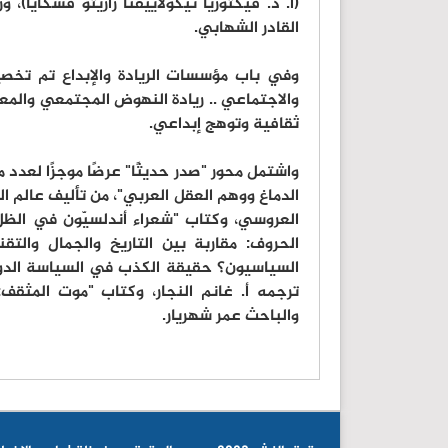
(أ. د. فيكتوريا نيكولاييفنا زاريتو فسكايا)
القادر الشهابي.
وفي باب مؤسسات الريادة والإبداع تم تخص
والاجتماعي .. ريادة النهوض المجتمعي والمعر
ثقافية وتوهج إبداعي.
واشتمل محور "صدر حديثًا" عرضًا موجزًا لعدد م
الدماغ ووهم العقل العربي"، من تأليف عالم 
العروسي، وكتاب "شعراء أندلسيّون في الظلّ:
الحروف: مقاربة بين التاريخ والجمال والتق
السياسيون؟ حقيقة الكذب في السياسة الدول
ترجمه أ. غانم النجار، وكتاب "موت المثقف:
والباحث عمر شهريار.