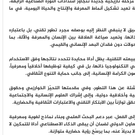
رحلة تاريخية جديدة تتجاوز امتدادات الثورة الصناعية الرابعة،
 تعيد تشكيل أنماط المعرفة والإنتاج والحياة اليومية، في ما
ق لا ينبغي النظر إليه بوصفه مجرد تطور تقني، بل باعتباره
تها، وتعيد صياغة العلاقة بين الإنسان والمعرفة والآلة، بما
ولات دون فقدان البعد الإنساني والقيمي.
بيعته التقنية، يظل أداة محايدة تتحدد نتائجها وفق الاستخدام
 التكنولوجيا ذاتها، بل في كيفية توظيفها أخلاقياً ومعرفياً،
ن الكرامة الإنسانية، إلى جانب حماية التنوع الثقافي.
شئة عن هذا التطور، وفي مقدمتها التحيّز الخوارزمي وحقوق
ية وأخلاقية دولية، وإلى إشراك العلوم الإنسانية والاجتماعية
وازناً بين الابتكار التقني والاعتبارات الثقافية والحضارية.
 إلى الفعل، عبر دعم البحث العلمي وبناء نماذج لغوية ومعرفية
عاون الدولي لضمان أن يبقى الذكاء الاصطناعي أداة للتمكين لا
 بديلاً عنه، بما يرسّخ رؤية حضارية متوازنة.