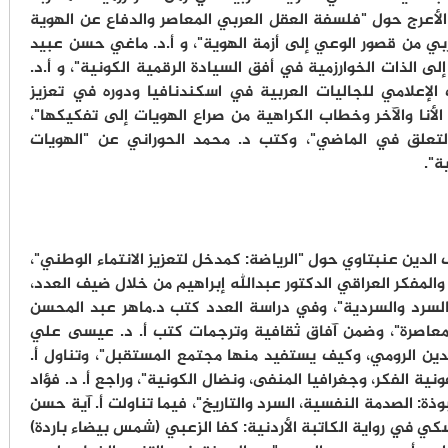
لأعرج حول "فلسفة العقل العربي المعاصر والدفاع عن الهوية
عربي من قصور الوعي إلى أزمة الهوية"، و أ.د. ماغي حسن عبيد
لى الذات الخوارزمية في أفق السيادة الرقمية الكونية"، و أ.د.
الإعلامي للجاليات العربية في اسكندنافيا ودوره في تعزيز
الأنا والآخر وخطاب الكراهية من صراع الهويات إلى تفكيكها"،
والتعلق في الماضي"، وكتب د. محمد الحوراني عن "الهويات
ة".
لدين عنبتاوي حول "الرياضة: كمدخل لتعزيز الانتماء الوطني"،
المفكر العراقي الدكتور عبدالله إبراهيم من خلال ضيف العدد،
 بالسرد والسردية"، وفي دراسة العدد كتب د.ماهر عبد المحسن
لمعاصرة"، وضمن آفاق ثقافية وترجمات كتب أ. د. عيسى علي
دين الرومي، وكيف يستفيد منها مجتمع المستقبل"، وتناول أ.
ية الفكر، وجغرافيا المنفى، ونضال الكونية"، وراجع أ. د. فؤاد
ة: الصدمة النفسية، السرد والتاريخ"، فيما تناولت أ. آية حسن
ي في رواية الكاتبة الأردنية: كفا الزعبي (شمس بيضاء باردة)