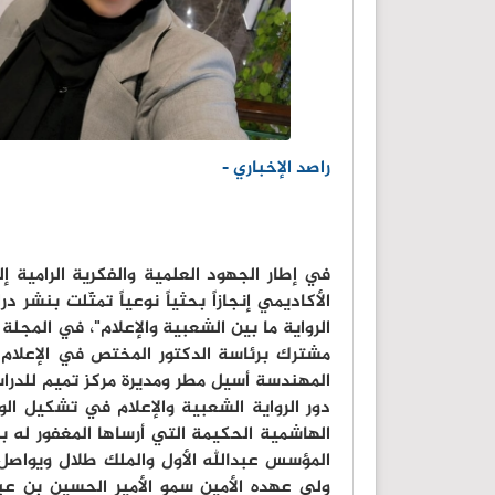
راصد الإخباري -
في إطار الجهود العلمية والفكرية الرامية 
الأكاديمي إنجازاً بحثياً نوعياً تمثّلت بنشر درا
مشترك برئاسة الدكتور المختص في الإعلام 
المهندسة أسيل مطر ومديرة مركز تميم للدراس
دور الرواية الشعبية والإعلام في تشكيل الو
الهاشمية الحكيمة التي أرساها المغفور له ب
المؤسس عبدالله الأول والملك طلال ويواصل 
ولي عهده الأمين سمو الأمير الحسين بن عبد 