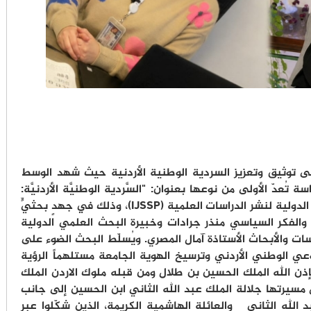
إلى توثيق وتعزيز السردية الوطنية الأردنية حيث شهد الوسط
سة تُعدّ الأولى من نوعها بعنوان: "السَّردية الوطنيَّة الأردنيَّة:
الرواية ما بين الشعبية والإعلام"، في المجلة الدولية لنشر الدراسات العلمية (IJSSP)، وذلك في جهدٍ بحثيٍّ
والفكر السياسي منذر جرادات وخبيرة البحث العلمي الدولية
ات والأبحاث الأستاذة آمال المصري. ويُسلّط البحث الضوء على
عي الوطني الأردني وترسيخ الهوية الجامعة مستلهماً الرؤية
إذن الله الملك الحسين بن طلال ومن قبله ملوك الاردن الملك
مسيرتها جلالة الملك عبد الله الثاني ابن الحسين إلى جانب
الله الثاني والعائلة الهاشمية الكريمة، الذين شكّلوا عبر