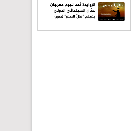
الزوايدة أحد نجوم مهرجان
عمّان السينمائي الدولي
بفيلم "ظلّ الصقر" (صور)