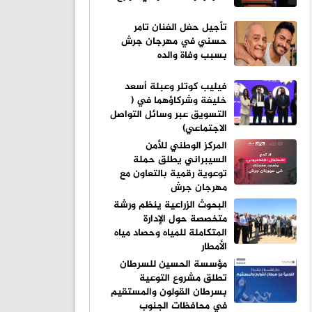
تأجيل حفل الفنان تامر
حسني في مهرجان جرش
بسبب وفاة والده
فيليب كوتلر وعبلة أسعد
خليفة وشركاؤهما في (
التسويق عبر وسائل التواصل
الاجتماعي)
المركز الوطني للأمن
السيبراني يطلق حملة
توعوية رقمية بالتعاون مع
مهرجان جرش
البحوث الزراعية ينظم ورشة
متخصصة حول الإدارة
المتكاملة للمياه وحصاد مياه
الأمطار
مؤسسة الحسين للسرطان
تطلق مشروع التوعية
بسرطان القولون والمستقيم
في محافظات الجنوب