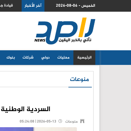
2026-08-06 - الخميس
 والمانيا لتعزيز التعاون المشترك
آخر الأخبار
قيادة جد
الرئيسية
محليات
دولي
شركات
بنوك
منوعات
السردية الوطنية 
منوعات
2026-05-13 | 05:24:08