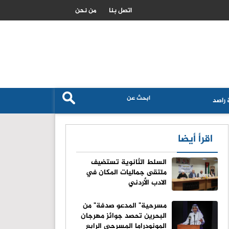
خطة اسرائيلية لتفكيك مخيمات اللاجئين في الضفة الغربية عبر حل وسط
اتصل بنا
من نحن
راصد
اقرأ أيضا
السلط الثانوية تستضيف
ملتقى جماليات المكان في
الادب الأردني
مسرحية" المدعو صدفة" من
البحرين تحصد جوائز مهرجان
المونودراما المسرحي الرابع