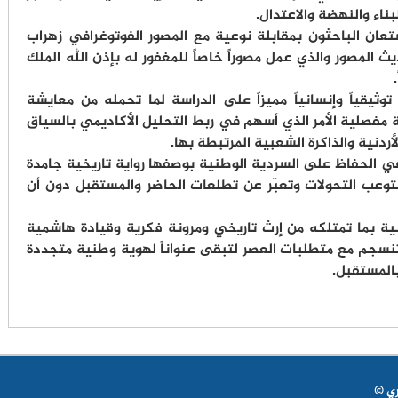
بناء والنهضة والاعتدال.
تعان الباحثون بمقابلة نوعية مع المصور الفوتوغرافي زهراب
ديث المصور والذي عمل مصوراً خاصاً للمغفور له بإذن الله الملك
.
توثيقياً وإنسانياً مميزاً على الدراسة لما تحمله من معايشة
فصلية الأمر الذي أسهم في ربط التحليل الأكاديمي بالسياق
ردنية والذاكرة الشعبية المرتبطة بها.
 في الحفاظ على السردية الوطنية بوصفها رواية تاريخية جامدة
توعب التحولات وتعبّر عن تطلعات الحاضر والمستقبل دون أن
ردنية بما تمتلكه من إرث تاريخي ومرونة فكرية وقيادة هاشمية
تنسجم مع متطلبات العصر لتبقى عنواناً لهوية وطنية متجددة
المستقبل.