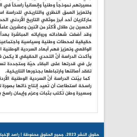
مسيرتهم نموذجاً وطنياً وإنسانياً راسخاً في ال
ولتعزيز العمق النظري والتاريخي للدراسة اس
ماركاريان أحد أبرز موثقي التاريخ الأردني الح
الحسين بن طلال لأكثر من اثنين وعشرين عاماً
وقد أضفت شهاداته ورواياته المباشرة بعداً 
حقيقية لمحطات وطنية وسياسية واجتماعية م
الواقعي وتعزيز فهم أبعاد السردية الوطنية الأ
وأكدت الدراسة أنَّ التحدي الحقيقي لا يكمن
بل في قدرتها على البقاء حيّة ومتجددة تس
تفقد أصالتها وارتباطها بجذورها التاريخية.
كما بيّنت الدراسة أنَّ السردية الوطنية الأ
راسخة استطاعت أن تُعيد إنتاج ذاتها بصورة 
ومسيرة وطن تُكتب بثبات وعزم وإيمان راسخ ب
© حقوق النشر 2023، جميع الحقوق محفوظة | راصد الإخباري