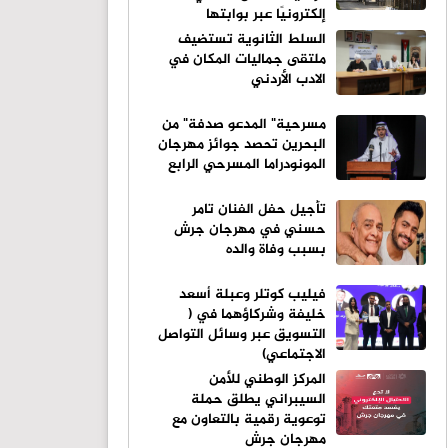
إلكترونيًا عبر بوابتها
الإلكترونية
السلط الثانوية تستضيف
ملتقى جماليات المكان في
الادب الأردني
مسرحية" المدعو صدفة" من
البحرين تحصد جوائز مهرجان
المونودراما المسرحي الرابع
تأجيل حفل الفنان تامر
حسني في مهرجان جرش
بسبب وفاة والده
فيليب كوتلر وعبلة أسعد
خليفة وشركاؤهما في (
التسويق عبر وسائل التواصل
الاجتماعي)
المركز الوطني للأمن
السيبراني يطلق حملة
توعوية رقمية بالتعاون مع
مهرجان جرش