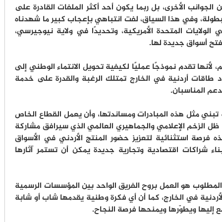
 الجوانب الأخرى، بل ربما يكون أحد أكثر الملفات القادرة على
طولة، وفي هذا السياق، لفت انتباهي بإعجاب كبير ما شهدناه
الولايات المتحدة الأمريكية، وتحديدًا في ولاية نيوجيرسي،
فتح أسواق جديدة لها.
 لأنها تقدم نموذجًا عمليًا لكيفية تحويل الانتماء الوطني إلى
 طاقات أردنية في الخارج تمتلك الرغبة والقدرة على خدمة
دعم المناسبان.
ة تبني مثل هذه المبادرات ومساندتها، وأن يعمل القطاع الخاص
 ظل الزخم الإعلامي والجماهيري العالمي الذي سيرافق مشاركة
ذه فرصة استثنائية لتعزيز حضور المنتج الأردني في الأسواق
بناء شراكات اقتصادية وتجارية جديدة يمكن أن تستمر آثارها
، المطلوب هو العمل بروح الفريق الواحد بين المؤسسات الرسمية
أردنية في الخارج، كما أن أي فكرة وطنية يقدمها شاب أو شابة
إليها ويطوّرها ويمنحها فرصة النجاح.