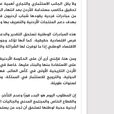
ولا يقل الجانب الاستثماري والتجاري أهمية عن
تحقيق مكاسب مستدامة للأردن بعد انتهاء الب
من مبادرات فردية يقودها شباب أردنيون في 
بهدف دعم المنتجات الأردنية والتعريف بها و
هذه المبادرات الوطنية تستحق التقدير والدعم،
فرص اقتصادية حقيقية، كما أنها تؤكد وجود
الاقتصاد الوطني إذا ما توفرت لها الشراكة وال
ومن هنا، فإنني أرى أن على الحكومة الأردني
على الاستفادة منها والبناء عليها، خاصة في
الأردن التاريخية الأولى في كأس العالم، فه
الدولية، والترويج للاستثمار في المملكة، و
لسنوات طويلة.
إن المطلوب اليوم هو البدء فورًا وعدم التأخر
والقطاع الخاص والمجتمع المدني والجاليات ال
أردنية محبة لوطنها تستحق أن تجد من يستمع 