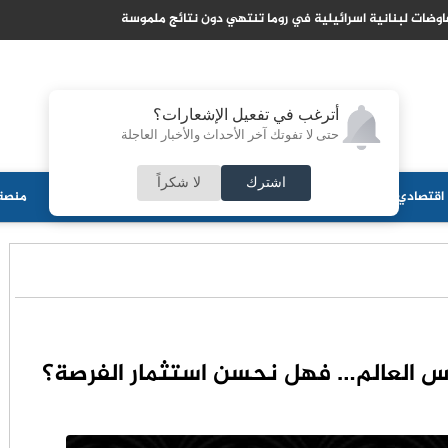
السعودية تتاهب لتصبح مركزا عالميا لتدفقات راس المال الاسلا
أترغب في تفعيل الإشعارات؟
حتى لا تفوتك آخر الأحداث والأخبار العاجلة
اشترك
لا شكراً
اقتصادي
جامعات
منوعات
ثقافة
مجلس الأمة
أحزاب
منصة 
أس العالم… فهل نحسن استثمار الفرصة؟