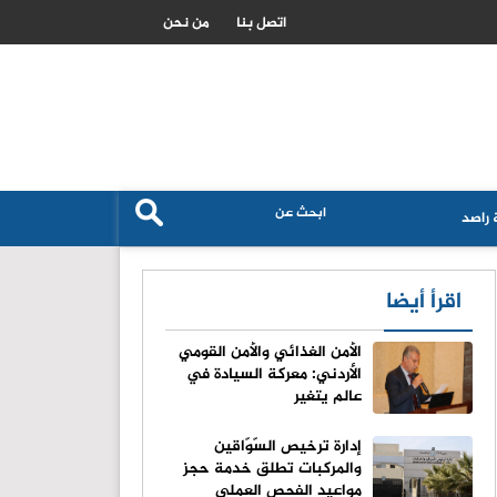
مي
الزراعة الاردنية تكشف حجم استهلاك القمح وال
اتصل بنا
من نحن
راصد
اقرأ أيضا
الأمن الغذائي والأمن القومي
الأردني: معركة السيادة في
عالم يتغير
إدارة ترخيص السّوّاقين
والمركبات تطلق خدمة حجز
مواعيد الفحص العملي