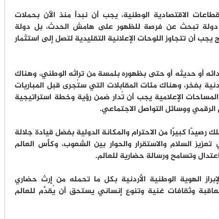
اعات الاقتصادية الوطنية، يجب أن نبدأ منذ الآن بحملات
ا دولة تبحث عن فرصة للظهور على هامش الحدث، بل دولة
يجب أن تتجاوز اللوحات الإعلانية التقليدية لتصل إلى استثمار
أدائه أو حديثه أو حتى بظهوره بلمسة من تراثه الوطني، وهناك
ة بفخر، وهناك مئات المقابلات التي ستُجرى قبل المباريات
 المساحات الإعلامية يجب أن تُدار ضمن رؤية وخطة استراتيجية
م الرقمي ووسائل التواصل الاجتماعي.
 رصيدًا كبيرًا من الاحترام والمكانة الدولية بفضل قيادة جلالة
تعزيز السلام والاستقرار والحوار بين الشعوب، وكأس العالم
اعتدال وتسامح ورسالة حضارية للعالم.
براز الهوية الوطنية الأردنية بكل ما تحمله من إرث حضاري
اقبة وثقافات غنية وتنوع إنساني يستحق أن يُقدَّم للعالم