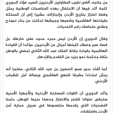
من جانبه، ألقى نقيب المقاولين الأردنيين السيد فؤاد الدويري
كلمة أكد فيها أن الاحتفال بهذه المناسبات الوطنية يمثل
وقفة اعتزاز بتاريخ الأردن وإنجازاته، مشيرا إلى أن المملكة
بقيادتها الهاشمية وشعبها وجيشها تمكنت من بناء نموذج
وطني متماسك رغم التحديات.
وقال الدويري إن الأردن ليس مجرد حدود على خارطة، بل
قصة صبر وعطاء كتبتها أجيال من الأردنيين، مؤكدا أن القيادة
الهاشمية بقيادة جلالة الملك عبد الله الثاني تمضي بالوطن
بثقة وحكمة نحو مزيد من التقدم والازدهار.
كما أشاد بدور سمو الحسين بن عبد الله الثاني، معتبرا أنه
يمثل امتدادا مشرقا للنهج الهاشمي ورسالة أمل للشباب
الأردني.
وأكد الدويري أن القوات المسلحة الأردنية والأجهزة الأمنية
ستبقى عنوانا للفخر والاعتزاز وحصنا منيعا للوطن، مثمنا
التضحيات التي يقدمها منتسبوها في سبيل حماية أمن
الأردن واستقراره.