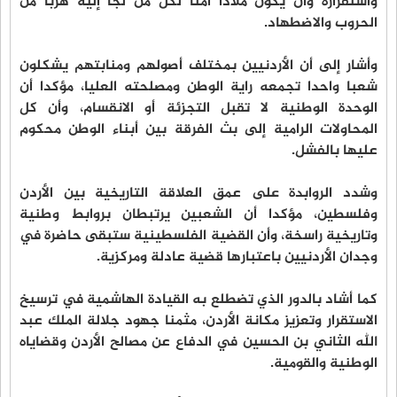
واستقراره وأن يكون ملاذا آمنا لكل من لجأ إليه هربا من
الحروب والاضطهاد.
وأشار إلى أن الأردنيين بمختلف أصولهم ومنابتهم يشكلون
شعبا واحدا تجمعه راية الوطن ومصلحته العليا، مؤكدا أن
الوحدة الوطنية لا تقبل التجزئة أو الانقسام، وأن كل
المحاولات الرامية إلى بث الفرقة بين أبناء الوطن محكوم
عليها بالفشل.
وشدد الروابدة على عمق العلاقة التاريخية بين الأردن
وفلسطين، مؤكدا أن الشعبين يرتبطان بروابط وطنية
وتاريخية راسخة، وأن القضية الفلسطينية ستبقى حاضرة في
وجدان الأردنيين باعتبارها قضية عادلة ومركزية.
كما أشاد بالدور الذي تضطلع به القيادة الهاشمية في ترسيخ
الاستقرار وتعزيز مكانة الأردن، مثمنا جهود جلالة الملك عبد
الله الثاني بن الحسين في الدفاع عن مصالح الأردن وقضاياه
الوطنية والقومية.