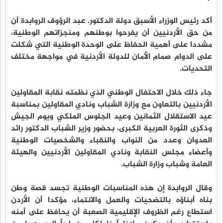
أكد رئيس الوزراء الأسبق دولة الدكتور. عبد الرؤوف الروابدة أن
من حق الأردنيين أن يفرحوا بوطنهم ومنجزاتهم الوطنية،
مشددا على أهمية الحفاظ على الوحدة الوطنية التي شكلت
على الدوام صمام الأمان للدولة الأردنية في مواجهة مختلف
التحديات.
جاء ذلك خلال الاحتفال الوطني الذي نظمته نقابة المقاولين
الأردنيين بالتعاون مع وزارة الشباب ونادي المقاولين بمناسبة
عيد الاستقلال الثمانين وعيد الجلوس الملكي ويوم الجيش
وذكرى الثورة العربية الكبرى، بحضور وزير الشباب الدكتور رائد
العدوان وعدد من النواب والنقباء والشخصيات الوطنية
وأعضاء مجلس النقابة ونادي المقاولين الأردنيين والهيئة
العامة وشباب وزارة الشباب.
وقال الروابدة إن هذه المناسبات الوطنية تجسد قصة وطن
بناه أبناؤه بالتضحيات والعمل والانتماء، مؤكدا أن الأردن
استطاع رغم الظروف الإقليمية الصعبة أن يحافظ على أمنه