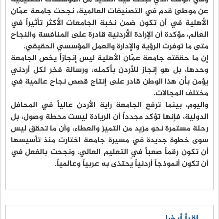
عن موطئ قدم في التصنيفات العالمية، نجحت جامعة عمّان
الأهلية في أن تكون ضمن نخبة الجامعات الأكثر تأثيراً في
العالم، مؤكدة أن الإرادة الأردنية قادرة على المنافسة والنجاح
متى ما توفرت الرؤية والإدارة والعمل المؤسسي الحقيقي.
إن ما حققته جامعة عمّان الأهلية ليس إنجازاً يخص الجامعة
وحدها، بل هو إنجاز للأردن بأكمله، ورسالة فخر لكل أردني
يؤمن بأن هذا الوطن قادر على إنتاج قصص نجاح عالمية في
مختلف المجالات.
واليوم، بينما ترفع الجامعة راية الأردن عالياً في المحافل
الدولية، فإنها تؤكد مجدداً أن الريادة ليست محطة وصول، بل
رحلة مستمرة نحو مزيد من التميز والعطاء، وأن ما تحقق ليس
سوى خطوة جديدة في مسيرة جامعة اختارت منذ تأسيسها
أن تكون رقماً صعباً في التعليم العالي، ونجحت بالفعل في
أن تكون أنموذجاً أردنياً يُحتذى به عربياً وعالمياً.