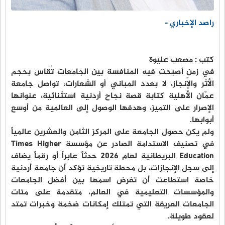
راصد الإخباري -
كتب : مصعب عليوة
في زمنٍ أصبحت فيه المنافسة بين الجامعات تُقاس بحجم
الأثر والإنجاز، لا بعدد المباني أو الشعارات، تواصل جامعة
عمّان الأهلية كتابة قصة نجاح أردنية استثنائية، عنوانها
الإصرار على التميز، وهدفها الوصول إلى العالمية من أوسع
أبوابها.
ولم يكن حصول الجامعة على المركز الثامن والعشرين عالمياً
في تصنيف الاستدامة الصادر عن مؤسسة Times Higher
Education البريطانية لعام 2026 حدثاً عابراً أو رقماً يضاف
إلى سجل الإنجازات، بل محطة تاريخية تؤكد أن جامعة أردنية
خاصة استطاعت أن تفرض اسمها بين أفضل الجامعات
والمؤسسات التعليمية في العالم، متقدمة على مئات
الجامعات العريقة التي تمتلك إمكانات ضخمة وخبرات تمتد
لعقود طويلة.