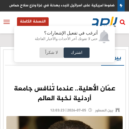
نزع سلاح حماس
البنك الدولي يخصص منحة مالية ضخمة لتحديث القطاع
النسخة الكاملة
أترغب في تفعيل الإشعارات؟
حتى لا تفوتك آخر الأحداث والأخبار العاجلة
اشترك
لا شكراً
بين السطور
عمّان الأهلية.. عندما تُنافس جامعة
أردنية نخبة العالم
بين السطور
2026-07-05 | 12:03:23