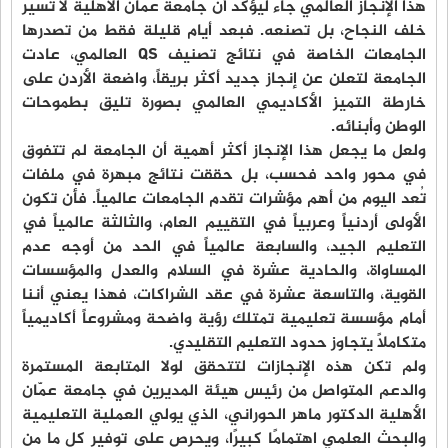
هذا الإنجاز العالمي جاء ليؤكد أن جامعة عمّان الأهلية لا تسير
خلف النجاح، بل تصنعه. فبعد أيام قليلة فقط من تصدرها
الجامعات الخاصة في نتائج تصنيف QS العالمي، عادت
الجامعة لتعلن عن إنجاز جديد أكثر بريقاً، واضعة الأردن على
خارطة التميز الأكاديمي العالمي بصورة تليق بطموحات
الوطن وأبنائه.
ولعل ما يجعل هذا الإنجاز أكثر أهمية أن الجامعة لم تتفوق
في محور واحد فحسب، بل حققت نتائج مبهرة في ملفات
تُعد اليوم من أهم مؤشرات تقدم الجامعات عالمياً. فأن تكون
الأولى أردنياً وعربياً في التقييم العام، والثالثة عالمياً في
التعليم الجيد، والسابعة عالمياً في الحد من أوجه عدم
المساواة، والحادية عشرة في السلام والعدل والمؤسسات
القوية، والتاسعة عشرة في عقد الشراكات، فهذا يعني أننا
أمام مؤسسة تعليمية تمتلك رؤية واضحة ومشروعاً أكاديمياً
متكاملاً يتجاوز حدود التعليم التقليدي.
ولم تكن هذه الإنجازات لتتحقق لولا المتابعة المستمرة
والدعم المتواصل من رئيس هيئة المديرين في جامعة عمّان
الأهلية الدكتور ماهر الحوراني، الذي يولي العملية التعليمية
والبحث العلمي اهتمامًا كبيرًا، ويحرص على توفير كل ما من