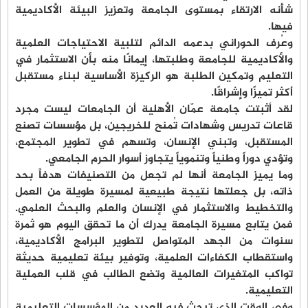
شأنه الارتقاء بمستوى الجامعة وتعزيز البيئة الأكاديمية
فيها.
وعُرف الحوراني بدعمه الدائم لتلبية الاحتياجات العلمية
والأكاديمية للجامعة وطلبتها، إيمانًا منه بأن الاستثمار في
التعليم وتمكين الطلبة هو الركيزة الأساسية لبناء مستقبل
أكثر تميزًا وإشراقًا.
لقد أثبتت جامعة عمّان الأهلية أن الجامعات ليست مجرد
قاعات تدريس وشهادات تُمنح للخريجين، بل مؤسسات تصنع
المستقبل، وتبني الإنسان، وتسهم في تطوير المجتمع،
وتؤدي دوراً وطنياً وتنموياً يتجاوز أسوار الحرم الجامعي.
وما يميز الجامعة أنها لم تجعل من التصنيفات هدفاً بحد
ذاته، بل جعلتها نتيجة طبيعية لمسيرة طويلة من العمل
والتخطيط والاستثمار في الإنسان والعلم والبحث العلمي.
فمن يتابع مسيرة الجامعة يدرك أن ما تحقق اليوم هو ثمرة
سنوات من الجهد المتواصل لتطوير البرامج الأكاديمية،
واستقطاب الكفاءات العلمية، وتوفير بيئة تعليمية حديثة
تواكب المتغيرات العالمية وتضع الطالب في قلب العملية
التعليمية.
وفي الوقت الذي تبحث فيه العديد من المؤسسات التعليمية