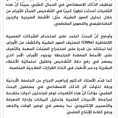
توظيف الذّكاء الاصطناعيّ في المجال الطّبي، مُبيِّنًا أنَّ هذه
التّقنيات أحدثت تطورًا كبيرًا في التّشخيص المُبكِّر للأورام من
خلال تحليل الصور الطبيّة، مثل: الأشعة السينية والرنين
المغناطيسي والتصوير المقطعي.
وأوضحَ أنَّ البحث اعتمد على استخدام الشّبكات العصبية
الالتفافية (CNNs) لتصنيف الصور الطبيّة والكشف عن الأورام،
لما تمتلكه من قدرة على استخراج السّمات المهمة والتّعرف
على الأنماط المعقدة المرتبطة بوجود الأورام، الأمر الذي
يسهمُ في رفعِ دقة التَّشخيص وتقليل احتماليّة الأخطاء
البشريّة ودعم الأطباء في اتّخاذ القرارات العلاجيّة المناسبة.
كما قدَّم الأستاذ الدكتور إبراهيم الجراح من الجامعة الأردنيّة
ورقة تناولت أثر الذكاء الاصطناعي في مستقبل البحث
العلميّ، مؤكدًا أنَّ هذه التّقنيات توفر للباحثين أدوات متقدمة
لمراجعة الأدبيات العلمية وتحليل البيانات وإدارة المعرفة
والتّصميم الإلكترونيّ، بما يسهم في توفير الوقت والجهد
ورفع كفاءة الإنتاج العلميّ.