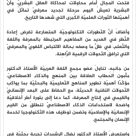
فتحت المجال أمامَ محاولات لمحاكاة العقل البشريّ، وأنَّ
البشرية تعيشُ اليوم مرحلة تجديد معرفيّ تماثلُ في
أهميّتها الثورات العلميّة الكُبرى التي شهدها التاريخ.
وأضافَ أنَّ التّطورات التكنولوجيّة المتسارعة تفرض إعادة
النَّظر في العديد من المفاهيم المرتبطة بالمعرفة واللغة
والتَّعلم، في ظلِّ ما وصفه بحالة الالتباس اللغويّ والمعرفيّ
التي ترافقُ التّحولات الرقمية الرَّاهِنة.
من جانبِهِ، تناولَ عضو مجمع اللغة العربيّة الأستاذ الدكتور
مأمون الحطاب العلاقة بينَ المنهج والذكاء الاصطناعيّ،
مؤكّدًا أهميّة تطوير المناهج التّعليميّة والبحثيّة بما يواكب
التّحولات التقنية الحديثة، مع الحفاظ على البعد الإنسانيّ
والقيمي في إنتاج المعرفة، كما دعا إلى بلورة أطر أخلاقيّة
واضحة لاستخدامات الذكاء الاصطناعيّ تنطلقُ من القيم
الإنسانيّة والإسلاميّة وتضمن توظيف هذه التّكنولوجيا لخدمة
الإنسان والمجتمع.
واستعرضَ الأستاذ الدكتور نضال الرشيدات تجرِبة بحثيّة في