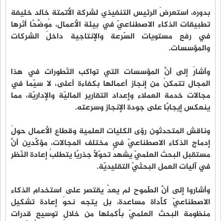
بدوره، استعرضَ الرئيس التنفيذي لشركة الأتمتة خالد خليفة
تطبيقات الذكاء الاصطناعيّ في بيئة الأعمال، مُوضِّحًا أثرها
في رفع مستويات السّرعة والإنتاجية داخلَ الشركات
والمؤسسات.
وأشارَ إلى أنَّ المؤسسات التي تواكب التّطورات في هذا
المجال تتمكنُ من إنجاز أعمالها بكفاءة أعلى، لا سيّما في
مجالات خدمة العملاء وإعداد التقارير الماليّة والإداريّة، مما
ينعكس إيجابًا على جودة الإنجاز وسرعته.
وناقش المتحدثون رؤى الكليات العلمية وقطاع الأعمال حولَ
إدماج الذكاء الاصطناعيّ في مختلف المجالات، مؤكِّدين أنَّ
مستقبل البحث العلميّ يشهدُ تحوّلًا جذريًا يتطلبُ إعادة النّظر
في آليات العمل البحثيّ التقليديّة.
وأشاروا إلى أنَّ الطّموح لم يعدْ يقتصر على استخدام الذكاء
الاصطناعيّ كأداة مساعدة، بل يتجه نحوَ إعادة تشكيل
منظومة البحث العلميّ بأكملها من خلالِ توسيع قدرات