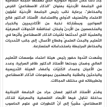
جاء ذلك خلالَ النّدوة الحواريّة التي نظَّمتها اللجنة الثقافيّة
في الجامعة الأردنيّة بعُنوان "الذكاء الاصطناعيّ: الفرص
والمخاطر"، برعاية نائب رئيس الجامعة الأردنيّة لشؤون
الاعتماد والتّصنيف الدّولي والاستدامة، الأستاذ الدكتور فالح
السواعير، وبمشاركة نخبة من الأكاديميين والخبراء
والمتخصصين من الأردنّ ولبنان، لمناقشة التّحولات المعرفيّة
والعلميّة التي أحدثتها تِقْنيات الذكاء الاصطناعيّ وأثرها في
التّعليم والبحث العلميّ وقطاع الأعمال، إلى جانب التّحديات
والمخاطر المرتبطة باستخداماته المتسارعة.
وشهدت النّدوة حضور رئيس هيئة اعتماد مؤسسات التّعليم
العالي وضمان جودتها الأستاذ الدكتور ظافر الصرايرة، وعدد
من الأعيان وعمداء الكُليّات وأعضاء الهيئة التّدريسية
والباحثين والطّلبة والمهتمين بموضوعات الذّكاء الاصطناعي
وتطبيقاته في مختلف المجالات.
وقدّم الأستاذ الدكتور غسان مراد من الجامعة اللبنانية
مداخلة تناول فيها الأبعاد الفلسفية والمعرفيّة للذكاء
الاصطناعيّ، مشيرًا إلى أنَّ التطورات في علوم الحاسوب