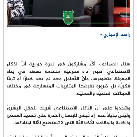
راصد الإخباري -
سناء الصمادي- أكّد مشاركون في ندوة حواريّة أنّ الذكاء
الاصطناعيّ أصبح أداة معرفيّة متقدمة تسهم في بناء
المعرفة وتطويرها، وأنّ التّعامل معه لم يعد خيارًا أو ترفًا
فكريًّا، بل ضرورة تفرضها المتغيرات المتسارعة في مختلف
المجالات العلميّة والعمليّة.
وشدّدوا على أنَّ الذكاء الاصطناعيّ شريك للعقلِ البشريّ
وليسَ بديلًا عنه، إذ تَبقى للإنسان القدرة على تحديد المعنى
والغاية والمقاصد الأخلاقيّة التي لا تستطيع الآلة امتلاكها.