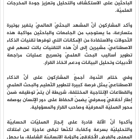
الباحثين على الاستكشاف والتحليل وتعزيز جودة المُخرَجات
العلميّة.
وأكد المشاركون أنَّ المشهد البحثيّ العالميّ يتغير بوتيرة
متسارعة، ما يستوجب من الجامعات والباحثين مواكبة هذه
التّحولات والاستفادة من الإمكانات التي توفرها تقنيات الذكاء
الاصطناعيّ، مشيرين إلى أنَّ هذه التقنيات باتت تسهم في
تطوير أساليب البحث العلميّ وتسريع عمليات مراجعة
الأدبيات وتحليل البيانات ودعم اتخاذ القرار.
وفي ختام النّدوة، أجمعَ المشاركون على أنَّ الذكاء
الاصطناعيّ يمثل فرصة كبيرة لتطوير التّعليم والبحث العلمي
والقطاعات الإنتاجية المختلفة، شريطة أن يتمّ توظيفه ضمنَ
إطار أخلاقيّ ومعرفيّ يضمنُ الحفاظ على دور الإنسان بوصفه
محور العمليّة المعرفيّة وصاحب القرار والمسؤولية.
وأكدوا أنَّ الآلة قادرة على إنجاز العمليّات الحسابيّة
والتحليليّة بسرعة وكفاءة، لكنّها تبقى عاجزة عن امتلاك
المعنى والغرض الأخلاقيّ والرؤية الإنسانيّة الشاملة، ما يجعل