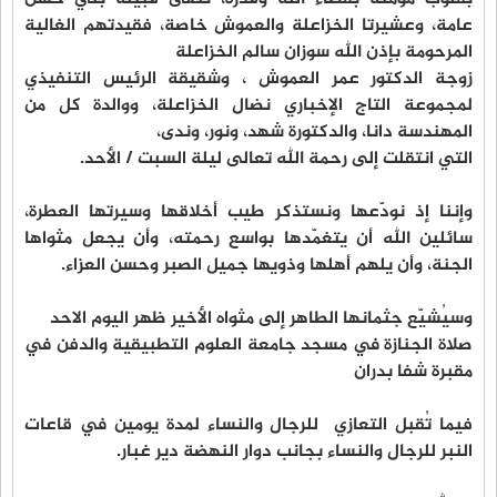
عامة، وعشيرتا الخزاعلة والعموش خاصة، فقيدتهم الغالية
المرحومة بإذن الله سوزان سالم الخزاعلة
زوجة الدكتور عمر العموش ، وشقيقة الرئيس التنفيذي
لمجموعة التاج الإخباري نضال الخزاعلة، ووالدة كل من
المهندسة دانا، والدكتورة شهد، ونور، وندى،
التي انتقلت إلى رحمة الله تعالى ليلة السبت / الأحد.
وإننا إذ نودّعها ونستذكر طيب أخلاقها وسيرتها العطرة،
سائلين الله أن يتغمّدها بواسع رحمته، وأن يجعل مثواها
الجنة، وأن يلهم أهلها وذويها جميل الصبر وحسن العزاء.
وسيُشيّع جثمانها الطاهر إلى مثواه الأخير ظهر اليوم الاحد
صلاة الجنازة في مسجد جامعة العلوم التطبيقية والدفن في
مقبرة شفا بدران
فيما تُقبل التعازي للرجال والنساء لمدة يومين في قاعات
النبر للرجال والنساء بجانب دوار النهضة دير غبار.