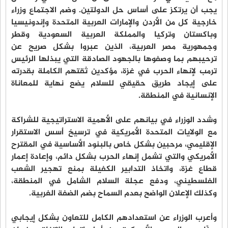
يجب أن يرتكز على أساس حل الدولتين. وضم الاجتماع وزراء
خارجية كل من الأردن والإمارات العربية المتحدة وإندونيسيا
وباكستان وتركيا والمملكة العربية السعودية وقطر
وجمهورية مصر العربية، الذين عبروا بشكل صريح عن
ترحيبهم بما وصفوها بالجهود الصادقة التي يبذلها الرئيس
ترمب لإنهاء الحرب في غزة، مؤكدين ثقتهم الكاملة بقدرته
على إيجاد طريق حقيقي للسلام يضع نهاية للمعاناة
الإنسانية في المنطقة.
وشدد الوزراء في بيانهم على الأهمية الاستراتيجية للشراكة
مع الولايات المتحدة الأمريكية في ترسيخ أسس الاستقرار
الإقليمي، مرحبين بشكل خاص بالبنود الأساسية في المقترح
الأمريكي والتي تشمل إنهاء الحرب بشكل دائم، وإعادة إعمار
قطاع غزة، واتخاذ التدابير الكفيلة بمنع تهجير الشعب
الفلسطيني، ودفع عجلة السلام الشامل في المنطقة،
وكذلك الإعلان الواضح بعدم السماح بضم الضفة الغربية.
وأعرب الوزراء عن استعدادهم الكامل للتعاون بشكل إيجابي