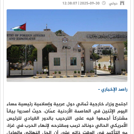
دولي
2025-09-30 | 12:38:07
راصد الإخباري -
اجتمع وزراء خارجية ثماني دول عربية وإسلامية رئيسية مساء
اليوم الإثنين في العاصمة الأردنية عمّان، حيث أصدروا بياناً
مشتركاً أجمعوا فيه على الترحيب بالدور القيادي للرئيس
الأمريكي الحالي دونالد ترمب ومقترحه لإنهاء الحرب في غزة،
مع التأكيد في الوقت ذاته على أن الحل النهائي والعادل