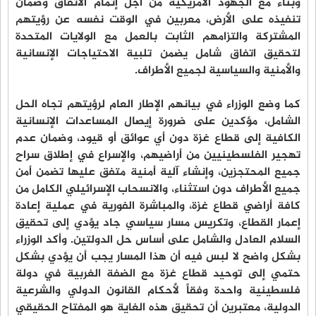
وبنّاء مع الجهود الأمريكية من أجل إتمام الاتفاق وضمان
تنفيذه على الأرض، معربين في الوقت نفسه عن رؤيتهم
المشتركة والتزامهم الثابت بالعمل مع الولايات المتحدة
لتحقيق اتفاق شامل يضمن تلبية الاحتياجات الإنسانية
والأمنية والسياسية لجميع الأطراف.
كما وضع الوزراء في بيانهم الإطار العام لرؤيتهم تجاه الحل
الشامل، مؤكدين على ضرورة إيصال المساعدات الإنسانية
الكافية إلى قطاع غزة دون أي عوائق أو قيود، وضمان عدم
تهجير الفلسطينيين من أراضيهم، والإسراع في إطلاق سراح
جميع المحتجزين، وإنشاء آلية أمنية متفق عليها تضمن أمن
جميع الأطراف دون استثناء، والانسحاب الإسرائيلي الكامل من
كافة أراضي قطاع غزة، والمباشرة الفورية في عملية إعادة
إعمار القطاع، وتكريس مسار سياسي جاد يؤدي إلى تحقيق
السلام العادل والشامل على أساس حل الدولتين. وأكد الوزراء
بشكل واضح لا لبس فيه أن هذا المسار يجب أن يؤدي بشكل
حتمي إلى توحيد قطاع غزة مع الضفة الغربية في دولة
فلسطينية واحدة وفقاً لأحكام القانون الدولي والشرعية
الدولية، معتبرين أن تحقيق هذه الغاية هو المفتاح الحقيقي