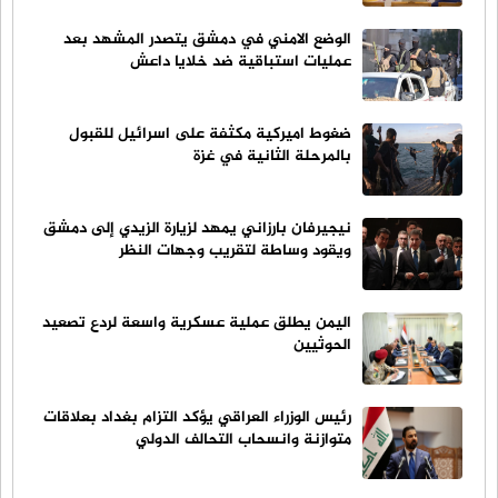
الوضع الامني في دمشق يتصدر المشهد بعد
عمليات استباقية ضد خلايا داعش
ضغوط اميركية مكثفة على اسرائيل للقبول
بالمرحلة الثانية في غزة
نيجيرفان بارزاني يمهد لزيارة الزيدي إلى دمشق
ويقود وساطة لتقريب وجهات النظر
اليمن يطلق عملية عسكرية واسعة لردع تصعيد
الحوثيين
رئيس الوزراء العراقي يؤكد التزام بغداد بعلاقات
متوازنة وانسحاب التحالف الدولي