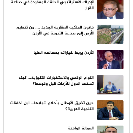
الإدراك الاستراتيجي الحلقة المفقودة في صناعة
القرار
قانون الملكية العقارية الجديد .... من تنظيم
الأرض إلى صناعة التنمية في الأردن
الأردن يربط خياراته بمصالحه العليا
التوأم الرقمي والاستخبارات التنبؤية... كيف
تستعد الدول للأزمات قبل وقوعها؟
حين تضيق الأوطان بأحلام شبابها… أين أخفقت
التنمية العربية؟
العمالة الوافدة