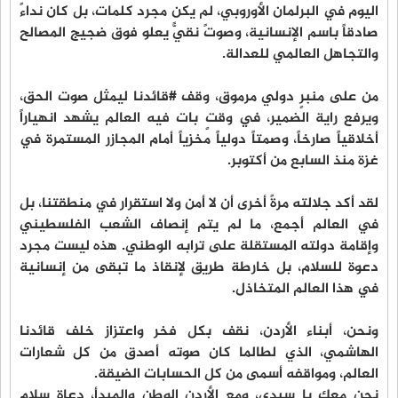
اليوم في البرلمان الأوروبي، لم يكن مجرد كلمات، بل كان نداءً
صادقاً باسم الإنسانية، وصوتً نقيًّ يعلو فوق ضجيج المصالح
والتجاهل العالمي للعدالة.
من على منبرٍ دولي مرموق، وقف #قائدنا ليمثل صوت الحق،
ويرفع راية الضمير، في وقتٍ بات فيه العالم يشهد انهياراً
أخلاقياً صارخاً، وصمتاً دولياً مخزياً أمام المجازر المستمرة في
غزة منذ السابع من أكتوبر.
لقد أكد جلالته مرةً أخرى أن لا أمن ولا استقرار في منطقتنا، بل
في العالم أجمع، ما لم يتم إنصاف الشعب الفلسطيني
وإقامة دولته المستقلة على ترابه الوطني. هذه ليست مجرد
دعوة للسلام، بل خارطة طريق لإنقاذ ما تبقى من إنسانية
في هذا العالم المتخاذل.
ونحن، أبناء الأردن، نقف بكل فخر واعتزاز خلف قائدنا
الهاشمي، الذي لطالما كان صوته أصدق من كل شعارات
العالم، ومواقفه أسمى من كل الحسابات الضيقة.
نحن معك يا سيدي، ومع الأردن الوطن والمبدأ، دعاة سلام