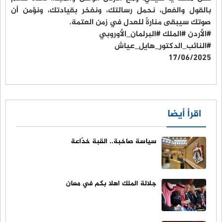
بالقول والفعل، نحمل رسالتك، ونفخر بقيادتك، ونؤمن أن
صوتك سيبقى منارةً للعدل في زمن العتمة.
#الأردن #الملك #البرلمان_الأوروبي
#النائب_الدكتور_هايل_عياش
17/06/2025
اقرأ أيضا
سياسة صاخبة.. القبة خدّاعة
جلالة الملك اهلا بكم في معان