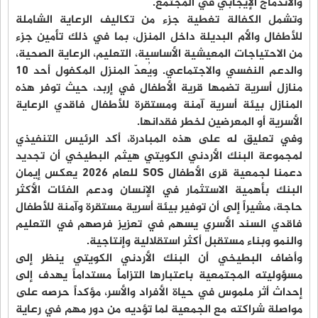
والاندماج الإيجابي في المجتمع.
وتشمل الكفالة تغطية جزء من تكاليف الرعاية الشاملة
للأطفال والأم البديلة داخل المنزل، بما في ذلك تأمين جزء
من الاحتياجات المعيشية الأساسية، التعليم، الرعاية الصحية،
والدعم النفسي والاجتماعي. ويُعدّ المنزل المكفول أحد 10
منازل أسرية تضمها قرية الأطفال في إربد، حيث توفر هذه
المنازل بيئة أسرية آمنة ومستقرة للأطفال فاقدي الرعاية
الأسرية أو المعرضين لخطر فقدانها.
وفي تعليق له على هذه المبادرة، أكد الرئيس التنفيذي
لمجموعة البنك الأردني الكويتي هيثم البطيخي أن تجديد
دعمنا لجمعية قرى الأطفال SOS للعام 2026 يعكس إيمان
البنك بأهمية الاستثمار في الإنسان ودعم الفئات الأكثر
حاجة، مشيراً إلى أن توفير بيئة أسرية مستقرة وآمنة للأطفال
فاقدي السند الأسري يسهم في تعزيز فرصهم في التعليم
والنمو وبناء مستقبل أكثر استقلالية وإنتاجية.
وأضاف البطيخي أن البنك الأردني الكويتي ينظر إلى
مسؤوليته المجتمعية باعتبارها التزاماً مستداماً يهدف إلى
إحداث أثر ملموس في حياة الأفراد والأسر، مؤكداً حرصه على
مواصلة شراكته مع الجمعية لما تؤديه من دور مهم في رعاية