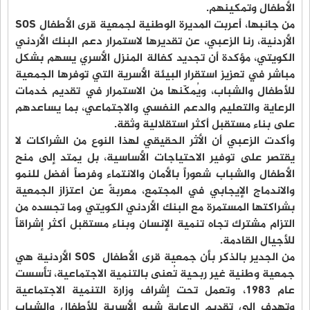
الأطفال وتمكينهم.
من جانبها، أعربت المديرة الوطنية لجمعية قرى الأطفال SOS
الأردنية، رنا الزعبي، عن تقديرها لاستمرار دعم البنك الأردني
الكويتي، مؤكدة أن تجديد كفالة المنزل الأسري يسهم بشكل
مباشر في تعزيز استقرار البيئة الأسرية التي توفرها الجمعية
للأطفال والشباب، ويُمكّنها من الاستمرار في تقديم خدمات
الرعاية والتعليم والدعم النفسي والاجتماعي، بما يساعدهم
على بناء مستقبل أكثر استقلالية وثقة.
وأكدت الزعبي أن الأثر الحقيقي لهذا النوع من الشراكات لا
يقتصر على توفير الاحتياجات الأساسية، بل يمتد إلى منح
الأطفال والشباب شعوراً بالأمان والانتماء وفرصاً أفضل للنمو
والاندماج الإيجابي في المجتمع، معربةً عن اعتزاز الجمعية
بشراكتها المستمرة مع البنك الأردني الكويتي وما تجسده من
التزام مشترك تجاه تنمية الإنسان وبناء مستقبل أكثر إشراقاً
للأجيال القادمة.
من الجدير بالذكر بأن جمعية قرى الأطفال SOS الأردنية هي
جمعية وطنية غير ربحية تُعنى بالتنمية الاجتماعية، تأسست
عام 1983، وتعمل تحت إشراف وزارة التنمية الاجتماعية
وتهدف إلى تقديم الرعاية شبه الأسرية للأطفال والشباب