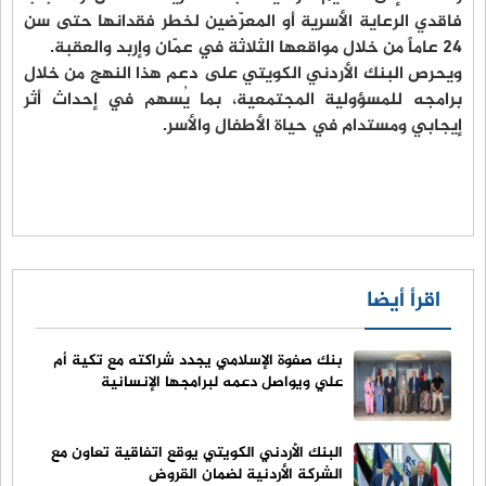
فاقدي الرعاية الأسرية أو المعرّضين لخطر فقدانها حتى سن
24 عاماً من خلال مواقعها الثلاثة في عمّان وإربد والعقبة.
ويحرص البنك الأردني الكويتي على دعم هذا النهج من خلال
برامجه للمسؤولية المجتمعية، بما يُسهم في إحداث أثر
إيجابي ومستدام في حياة الأطفال والأسر.
اقرأ أيضا
بنك صفوة الإسلامي يجدد شراكته مع تكية أم
علي ويواصل دعمه لبرامجها الإنسانية
البنك الأردني الكويتي يوقع اتفاقية تعاون مع
الشركة الأردنية لضمان القروض