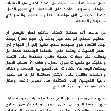
حتى يومنا هذا، وما أثمرته من إعداد أجيال من الكفاءات
المؤهلة والمدرّبة القادرة على المنافسة في سوق العمل،
داعيًا الخريجين إلى مواصلة التعلّم والتطوير والتميّز في
مسيرتهم المهنية.
من جانبه، أكّد سعادة الأستاذ الدكتور نصار القيسي أنّ
التعليم المهني لم يعد خيارًا بديلًا، بل أصبح مسارًا رئيسيًا
لبناء اقتصاد قوي ومجتمع منتج، مشيرًا إلى أنّ النجاح في
العصر الحديث لا يعتمد على الشهادة الجامعية فقط، بل
يتطلّب أيضًا مهارات عملية وقدرة مستمرة على التعلّم
والتكيّف مع متغيرات سوق العمل. وأضاف أنّ أصحاب العمل
يبحثون اليوم عن الكفاءات التي تجمع بين المعرفة والالتزام
والانضباط والقدرة على الابتكار ومواكبة كل ما هو جديد،
داعيًا الخريجين إلى الاستثمار في تطوير ذاتهم وصقل
مهاراتهم لتحقيق التميّز المهني.
وفي ختام مراسم الحفل، التي تخللتها فقرات متنوعة شارك
في بعضها الخريجون، جرى تكريم المحاضرين في البرامج
المهنية والشركاء الداعمين، كما تم تسليم الشهادات