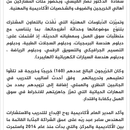
سعادة الدكتور نصار القيسي، وبحضور مئات المشاركين من
أهالي الخريجين والضيوف والشخصيات الأكاديمية والمهنية.
وتميّزت الدّبلومات المهنيّة التي نُفّذت بالتعاون المشترك
بتنوّع موضوعاتها وحداثة أطروحاتها، بما يتناسب مع
متطلّبات سوق العمل ومعطياته الحديثة، إذ اشتملت على:
دبلوم هندسة البرمجيات، ودبلوم السجلات الطبية، ودبلوم
التصميم الجرافيكي والتسويق الرقمي، ودبلوم الرياضة ،
ودبلوم هندسة السيارات الكهربائية (الهايبرد).
وكان الخرّيجون البالغ عددهم (160) خريجًا وخريجة قد تلقّوا
تعليمهم وتدريباتهم وفق أحدث أساليب التدريب في
الجانبين النظري والعملي، إضافة إلى تزويدهم بعدد من
المهارات الحياتية التي تعزّز جاهزيتهم للانخراط في سوق
العمل بكفاءة واقتدار.
وأكد المدير العام لأكاديمية روح الإبداع للتدريب والاستشارات
المهندس سامر عبد ربّه على عمق الشراكة البنّاءة القائمة ما
بين الأكاديمية والمركز، والتي بدأت منذ عام 2014 واستمرت