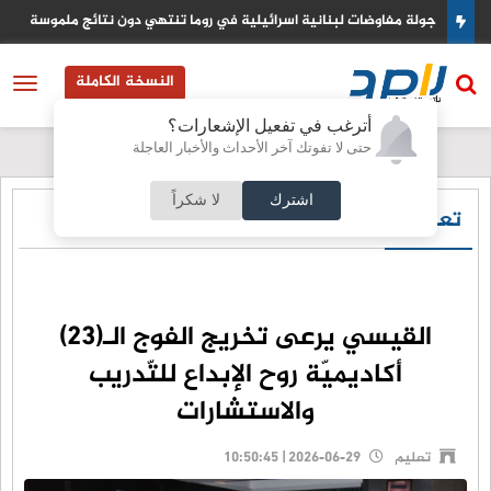
نتهي دون نتائج ملموسة
السعودية تتاهب لتصبح مركزا عالميا لتدفقات راس
النسخة الكاملة
أترغب في تفعيل الإشعارات؟
حتى لا تفوتك آخر الأحداث والأخبار العاجلة
اشترك
لا شكراً
تعليم
القيسي يرعى تخريج الفوج الـ(23)
أكاديميّة روح الإبداع للتّدريب
والاستشارات
تعليم
2026-06-29 | 10:50:45