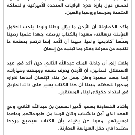
لخمس دول بارزة هي: الولايات المتحدة الأميركية والمملكة
المتحدة وفرنسا وروسيا والصين.
وأكد الخصاونة أن الأردن ما يزال وطنا ولودا ينجب العقول
المؤمنة برسالته، مشيدا بالكتاب بوصفه جهدا علميا رصينا
ونفَسا أكاديميا واعيا، مبينا أن الأمم إنما ترتفع بعظمة ما
تنتجه من معرفة وفكر وما تبنيه من إنسان.
ولفت إلى أن جلالة الملك عبدالله الثاني حين أكد في عيد
الاستقلال الثمانين، أن الأردن يعرف نفسه ووجهته وخياراته،
إنما جسد مسيرة وطن جعل من بناء الإنسان أساسا لقراره
ومحورا لنهضته، مبينا أن هذا الكتاب يسير على ذات الطريق
في امتداد حقيقي لبناء المستقبل.
وأشاد الخصاونة بسمو الأمير الحسين بن عبدالله الثاني، ولي
العهد الذي آمن بالشباب وكان قريبا من طموحاتهم وداعما
لمسيرتهم، معربا عن يقينه بأن الكتاب سيصبح مرجعا
معتمدا في حقل السياسة المقارنة.