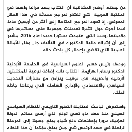
من جهته، أوضح المشاقبة أن الكتاب يسد فراغا واضحا في
المكتبة العربية التي تفتقر لمراجع محدثة في هذا الحقل
المعرفي، إذ تعود المراجع المتاحة إلى أكثر من أربعين عاما،
فيما أجرت دول كثيرة تعديلات جوهرية على دساتيرها في
مقدمتها روسيا التي اعتمدت دستورا جديدا عام 2014، مشيرا
إلى أن إشراك طلبة الدكتوراه في التأليف جاء وفاء للأمانة
العلمية التي تقضي بإعطاء كل باحث حقه.
ووصف رئيس قسم العلوم السياسية في الجامعة الأردنية
الدكتور وسام الهزايمة، الكتاب بأنه إضافة نوعية للمكتبتين
الأردنية والعربية، في توقيت يتزامن مع مسارات التحديث
السياسي والاقتصادي والإداري الشاملة التي يرعاها جلالة
الملك.
واستعرض الباحث العكايلة التطور التاريخي للنظام السياسي
الصيني منذ عهد ماو تسي تونغ الذي أرسى دعائم الدولة
الحزبية، مرورا بإصلاحات دنغ شياو بينغ، وصولا إلى المرحلة
الراهنة في عهد الرئيس شي جين بينغ، مؤكدا أن هذا النظام