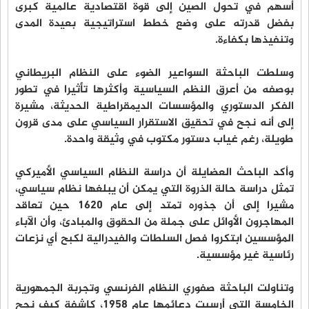
أسهم في تحول الصين إلى قوة اقتصادية عالمية كبرى
بفضل قدرته على وضع خطط استراتيجية بعيدة المدى
وتنفيذها بكفاءة.
وسلطت الباحثة السواعير الضوء على النظام البريطاني
بوصفه من أعرق النظم السياسية وأكثرها تأثيرا في تطور
الفكر الدستوري والمؤسسات الديمقراطية الحديثة، مشيرة
إلى أنه نجح في تحقيق الاستقرار السياسي على مدى قرون
طويلة، رغم غياب دستور مكتوب في وثيقة واحدة.
وأكد الباحث العضايلة أن دراسة النظام السياسي الأميركي
تمثل دراسة حالة الذروة التي يمكن أن يبلغها نظام سياسي،
مشيرا إلى أن جذوره تمتد إلى عام 1620 حين تعاقد
المهاجرون الأوائل على جملة من الحقوق والمبادئ، وأن الآباء
المؤسسين ابتكروا فصل السلطات والفيدرالية لكبح أي نزعات
رئاسية غير مؤسسية.
وتناولت الباحثة صفوري النظام الفرنسي وتجربة الجمهورية
الخامسة التي أرسيت دعائمها عام 1958، كاشفة كيف نجح