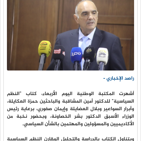
راصد الإخباري -
أشهرت المكتبة الوطنية اليوم الأربعاء، كتاب "النظم
السياسية" للدكتور أمين المشاقبة والباحثين حمزة العكايلة،
وأبرار السواعير وبلال العضايلة وإيمان صفوري، برعاية رئيس
الوزراء الأسبق الدكتور بشر الخصاونة، وبحضور نخبة من
الأكاديميين والمسؤولين والمهتمين بالشأن السياسي.
ويتناول الكتاب بالدراسة والتحليل المقارن النظم السياسية