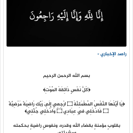
راصد الإخباري -
بسم الله الرحمن الرحيم
﴿كُلُّ نَفْسٍ ذَائِقَةُ الْمَوْتِ﴾
﴿يَا أَيَّتُهَا النَّفْسُ الْمُطْمَئِنَّةُ ۝ ارْجِعِي إِلَىٰ رَبِّكِ رَاضِيَةً مَرْضِيَّةً
۝ فَادْخُلِي فِي عِبَادِي ۝ وَادْخُلِي جَنَّتِي﴾
بقلوبٍ مؤمنةٍ بقضاء الله وقدره، ونفوسٍ راضيةٍ بحكمته
ومشيئته،