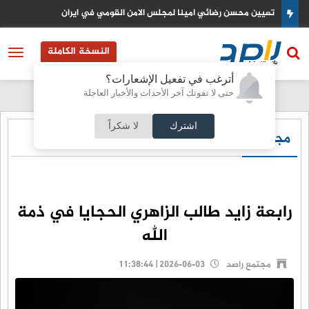
تعيين محسن رضائي امينا لمجلس الامن القومي في ايران
النسخة الكاملة
أترغب في تفعيل الإشعارات؟
حتى لا تفوتك آخر الأحداث والأخبار العاجلة
اشترك
لا شكراً
مجتمع راصد
رابعة زايد طالب الزاهري الحجايا في ذمة
الله
مجتمع راصد
2026-06-03 | 11:38:44