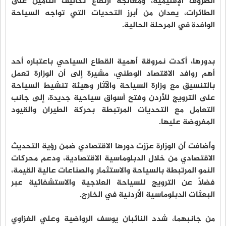
الظروف الإقليمية، ومعالجة ارتفاع تكاليف التأمين على
الطائرات، يعدان من أبرز التحديات التي تواجه السياحة
الوافدة في المرحلة الحالية.
بدورها، أكدت نمروقة أهمية القطاع السياحي باعتباره أحد
أهم روافد الاقتصاد الوطني، مشيرة إلى أن الوزارة تعمل
بالتنسيق مع وزارة السياحة والآثار وهيئة تنشيط السياحة
على الترويج للأردن وفتح أسواق سياحية جديدة، إلى جانب
التعامل مع التحديات المرتبطة بحركة الطيران والقيود
المفروضة عليها.
وأضافت أن الوزارة عززت دورها الاقتصادي ضمن رؤية التحديث
الاقتصادي من خلال الدبلوماسية الاقتصادية، ودعم محركات
النمو المرتبطة بالسياحة والاستثمار والصناعات عالية القيمة،
فضلاً عن الترويج للسياحة العلاجية والاستشفائية عبر
البعثات الدبلوماسية الأردنية في الخارج.
من جانبهما، شدد النائبان يوسف الرواضية وعلي الغزاوي