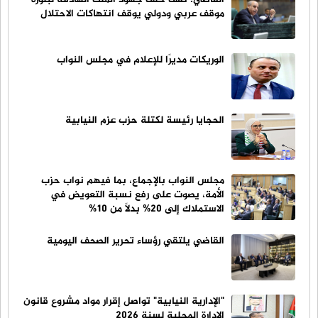
موقف عربي ودولي يوقف انتهاكات الاحتلال
الوريكات مديرًا للإعلام في مجلس النواب
الحجايا رئيسة لكتلة حزب عزم النيابية
مجلس النواب بالإجماع، بما فيهم نواب حزب
الأمة، يصوت على رفع نسبة التعويض في
الاستملاك إلى 20% بدلاً من 10%
القاضي يلتقي رؤساء تحرير الصحف اليومية
"الإدارية النيابية" تواصل إقرار مواد مشروع قانون
الإدارة المحلية لسنة 2026