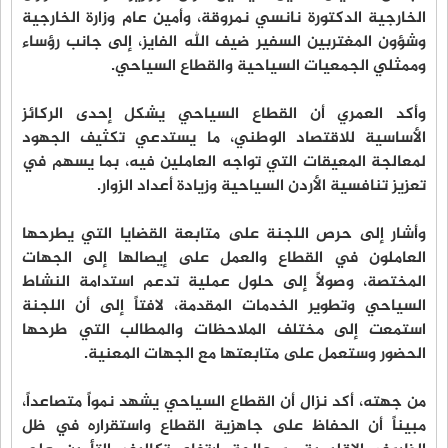
الخارجية الدكتورة نانسي نمروقة، وأمين عام وزارة الخارجية
وشؤون المغتربين السفير ضيف الله الفايز، إلى جانب رؤساء
وممثلي الجمعيات السياحية والقطاع السياحي.
وأكد العمري أن القطاع السياحي يشكل إحدى الركائز
الأساسية للاقتصاد الوطني، ما يستدعي تكثيف الجهود
لمعالجة المعيقات التي تواجه العاملين فيه، بما يسهم في
تعزيز تنافسية الأردن السياحية وزيادة أعداد الزوار.
وأشار إلى حرص اللجنة على متابعة القضايا التي يطرحها
العاملون في القطاع والعمل على إيصالها إلى الجهات
المختصة، وصولاً إلى حلول عملية تدعم استدامة النشاط
السياحي وتطوير الخدمات المقدمة، لافتاً إلى أن اللجنة
استمعت إلى مختلف الملاحظات والمطالب التي طرحها
الحضور وستعمل على متابعتها مع الجهات المعنية.
من جهته، أكد نزال أن القطاع السياحي يشهد نمواً متصاعداً،
مبيناً أن الحفاظ على جاهزية القطاع واستقراره في ظل