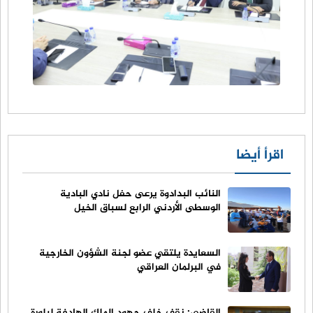
اقرأ أيضا
النائب البدادوة يرعى حفل نادي البادية
الوسطى الأردني الرابع لسباق الخيل
السعايدة يلتقي عضو لجنة الشؤون الخارجية
في البرلمان العراقي
القاضي: نقف خلف جهود الملك الهادفة لبلورة