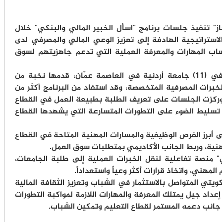
ز" تنفيذ جلسات برنامج "اسأل الخبير المالي والبنكي" خلال
لاستراتيجية الهادفة إلى تعزيز الوعي المالي والمصرفي لدى
ساب المهارات والمعرفة العملية التي تدعم جاهزيتهم لسوق
وشمل البرنامج تنفيذ (12) جلسة تفاعلية في (11) جامعة أردنية في العاصمة عمّان، قدمها نخبة من
برات المصرفية المتخصصة، وقد استفاد من البرنامج أكثر من
ة. وركزت الجلسات على تعريف الطلبة بطبيعة العمل في القطاع
ب تسليط الضوء على التطورات المتسارعة التي يشهدها القطاع
أبرز الفرص الوظيفية والمسارات المهنية المتاحة في القطاع
نية، وربط الجانب الأكاديمي بمتطلبات سوق العمل.
ي" منصة تفاعلية لنقل الخبرات العملية إلى طلبة الجامعات،
هني، واتخاذ قرارات أكثر وعياً واستعداداً.
كويتي المتواصل بالاستثمار في الشباب وتعزيز الثقافة المالية
إعداد جيل يمتلك المعرفة والمهارات اللازمة لمواكبة التطورات
جانب دعمه المستمر لقطاع التعليم وتمكين الشباب.