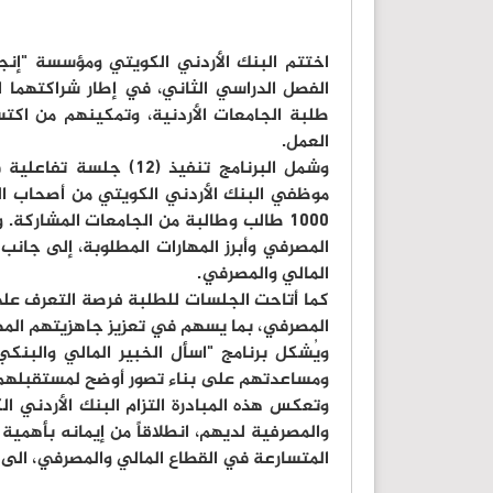
اختتم البنك الأردني الكويتي ومؤسسة "إنجا
الفصل الدراسي الثاني، في إطار شراكتهما ا
طلبة الجامعات الأردنية، وتمكينهم من اكت
العمل.
موظفي البنك الأردني الكويتي من أصحاب الخ
1000 طالب وطالبة من الجامعات المشارك
المصرفي وأبرز المهارات المطلوبة، إلى جان
المالي والمصرفي.
كما أتاحت الجلسات للطلبة فرصة التعرف على 
المصرفي، بما يسهم في تعزيز جاهزيتهم المه
ويُشكل برنامج "اسأل الخبير المالي والبنك
ومساعدتهم على بناء تصور أوضح لمستقبلهم الم
وتعكس هذه المبادرة التزام البنك الأردني ال
والمصرفية لديهم، انطلاقاً من إيمانه بأهمية 
المتسارعة في القطاع المالي والمصرفي، الى 