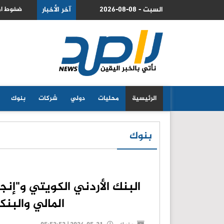
ية بارباح تصل لـ 22 مليار دولار
2026-08-08 - السبت
آخر الأخبار
ضغوط ام
الرئيسية
محليات
دولي
شركات
بنوك
بنوك
البنك الأردني الكويتي و"إنج
المالي والبنكي" في 11