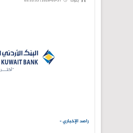
بنوك
2026-05-31 | 05:53:53
راصد الإخباري -