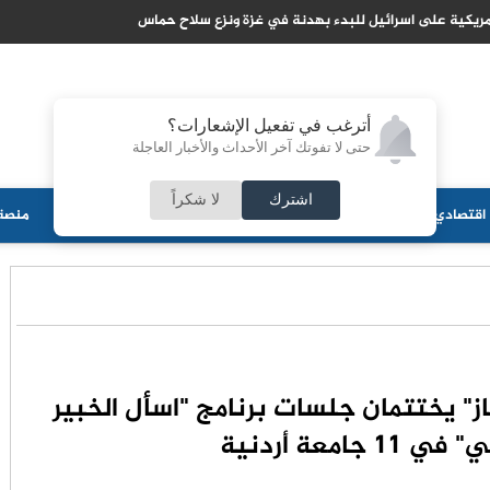
ريكية على اسرائيل للبدء بهدنة في غزة ونزع سلاح حماس
أترغب في تفعيل الإشعارات؟
حتى لا تفوتك آخر الأحداث والأخبار العاجلة
اشترك
لا شكراً
اقتصادي
جامعات
منوعات
ثقافة
مجلس الأمة
أحزاب
منصة 
از" يختتمان جلسات برنامج "اسأل الخبير
 جامعة أردنية