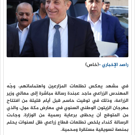
راصد الإخباري -
(خاص)
في مشهد يعكس تطلعات المزارعين واهتماماتهم، وجّه
المهندس الزراعي ماجد عبندة رسالة مباشرة إلى معالي وزير
الزراعة، وذلك في توقيت حاسم قبل أيام قليلة من افتتاح
مهرجان الزيتون الوطني السنوي في معارض مكة مول، والذي
من المتوقع أن يحظى برعاية رسمية من الوزارة. وجاءت
الرسالة كنداء يلخص تطلعات قطاع زراعي ظل لسنوات يحلم
بمنصة تسويقية مستقرة ومحمية.