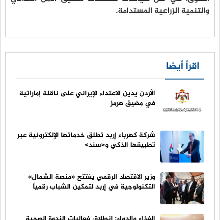
والتنمية الزراعية المستدامة.
اقرأ أيضا
الأردن يدين الاعتداء الإيراني على ناقلة إماراتية
في مضيق هرمز
شركة كهرباء إربد تطلق خدماتها الإلكترونية عبر
تطبيقها الذكي و<سند>
وزير الاقتصاد الرقمي يفتتح «منصة الشمال»
التكنولوجية في إربد لتمكين الشباب رقمياً
الغذاء والدواء: انطلاق فعاليات الندوة الصحية