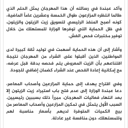
وأكد عبندة في رسالته أن هذا المهرجان يمثل الحلم الذي
طالما انتظره المزارعون طوال الخمسة وعشرين عاماً الماضية،
كونه أصبح المنفذ الرئيسي لتسويق زيت الزيتون والزيتون،
في ظل الحماية التي توفرها الوزارة للمستهلك من خلال
توفير مختبرات فحص الغش.
وأشار إلى أن هذه الحماية أسهمت في توليد ثقة كبيرة لدى
المواطنين، الذين أقبلوا على الشراء من المهرجان نتيجة
اقتناعهم بأن الزيت المعروض يتم فحصه بدقة قبل عرضه،
مع إمكانية إعادة الفحص عند الشراء كضمان إضافي للجودة.
وفي اقتراح يهدف إلى حماية المزارعين وأصحاب المعاصر،
دعا عبندة الوزارة إلى عدم فتح باب استيراد زيت الزيتون إلا
بعد انتهاء فعاليات المهرجان، مبرراً ذلك بسببين رئيسيين.
السبب الأول يتمثل في تمكين المزارعين وأصحاب المعاصر من
بيع الكميات المتوفرة لديهم بأسعار مناسبة لهم
وللمستهلك، دون منافسة غير عادلة.