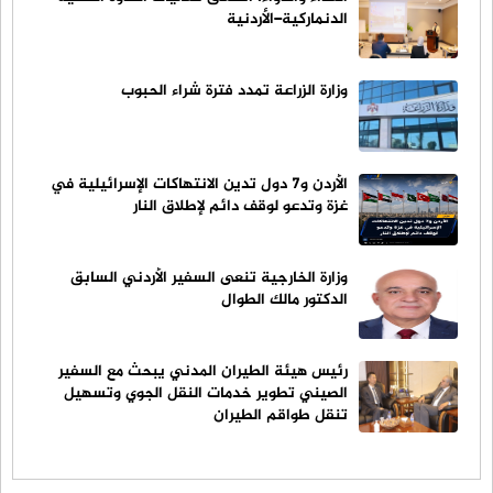
الدنماركية–الأردنية
وزارة الزراعة تمدد فترة شراء الحبوب
الأردن و7 دول تدين الانتهاكات الإسرائيلية في
غزة وتدعو لوقف دائم لإطلاق النار
وزارة الخارجية تنعى السفير الأردني السابق
الدكتور مالك الطوال
رئيس هيئة الطيران المدني يبحث مع السفير
الصيني تطوير خدمات النقل الجوي وتسهيل
تنقل طواقم الطيران