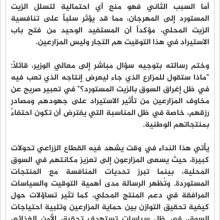
أما السبب الثاني فهو منع أي احتمالية لتسلل الزيت
المستورد إلى المهرجان، مما قد يؤثر سلباً على تنافسية
الزيت المحلي، مؤكداً أن المستفيد الوحيد من فتح باب
الاستيراد في هذا التوقيت هم التجار وليس المزارعين.
وختم رسالته بتوجيه سؤال مباشر إلى معالي الوزير، قائلاً:
"ماذا ستقول للمزارع الذي جاء ليعرض إنتاجه الذي تعب فيه
في ظل إغراق السوق بالزيت المستورد؟" في تعبير صريح عن
مخاوف المزارعين من تأثير الاستيراد على جهودهم ومصادر
رزقهم، خاصة في ظل المناسبة التي يفترض أن تكون احتفاءً
بمنتجاتهم الوطنية.
يأتي هذا النداء في وقت يشهد فيه القطاع الزراعي تحولات
كبيرة، حيث يسعى المزارعون إلى تعزيز مكانتهم في السوق
المحلية، بينما تبرز تحديات المنافسة مع المنتجات
المستوردة. وتُظهر الرسالة مدى أهمية التوقيت والسياسات
المرافقة في دعم المنتج المحلي، كما تثير تساؤلات حول
كيفية تحقيق التوازن بين حماية المزارعين وتلبية احتياجات
السوق، في ظل سياسات تستهدف تحقيق الأمن الغذائي