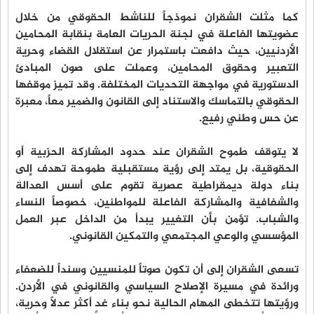
كما مثلت الشقران نموذجاً للناشط الحقوقي من خلال
عضويتها الفاعلة في لجنة الحريات العامة بنقابة المحامين
الأردنيين، حيث دافعت باستمرار عن استقلال القضاء وحرية
التعبير وحقوق المحامين، وعملت على صون المبادئ
الدستورية في مواجهة التحديات المختلفة. وقد تميز موقفها
الحقوقي بالتماسك والاستناد إلى القانون والضمير معاً، معبرة
عن حس وطني رفيع.
لا يتوقف طموح الشقران عند حدود المشاركة الحزبية أو
الحقوقية، بل يمتد إلى رؤية مستقبلية طموحة تهدف إلى
بناء دولة ديمقراطية عصرية تقوم على أسس العدالة
والشفافية والمشاركة الفاعلة للمواطنين، خصوصاً النساء
والشباب. تؤمن بأن التغيير يبدأ من الداخل عبر العمل
المؤسسي والوعي المجتمعي والتمكين القانوني.
تسعى الشقران إلى أن تكون صوتاً للمنسيين وسنداً للضعفاء
ورائدة في مسيرة الإصلاح السياسي والقانوني في الأردن.
ورؤيتها تتخطى المهام الحالية نحو بناء غدٍ أكثر عدلاً وحرية،