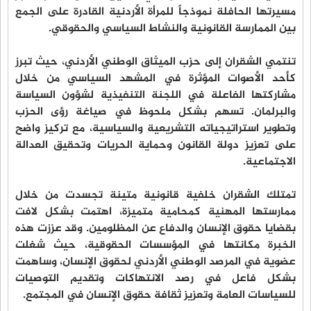
مسيرتها الحافلة نموذجاً للمرأة الأردنية القادرة على الجمع
بين الممارسة القانونية والنشاط السياسي والحقوقي.
تنتمي الشقران إلى حزب الميثاق الوطني الأردني، حيث تبرز
كأحد الأصوات المؤثرة في المشهد السياسي من خلال
مشاركتها الفاعلة في اللجنة التنفيذية لشؤون السياسة
والبرلمان. تسهم بشكل ملحوظ في صياغة رؤى الحزب
وتطوير استراتيجياته التشريعية والسياسية، مع تركيز واضح
على تعزيز دولة القانون وحماية الحريات وتحقيق العدالة
الاجتماعية.
تمتلك الشقران خلفية قانونية متينة تجسدت من خلال
ممارستها المهنية كمحامية متميزة، اهتمت بشكل لافت
بقضايا حقوق الإنسان والدفاع عن المظلومين. وقد عززت هذه
الخبرة مكانتها في المؤسسات الحقوقية، حيث شغلت
عضوية في المرصد الوطني الأردني لحقوق الإنسان، وساهمت
بشكل فاعل في رصد الانتهاكات وتقديم التوصيات
للسياسات العامة وتعزيز ثقافة حقوق الإنسان في المجتمع.