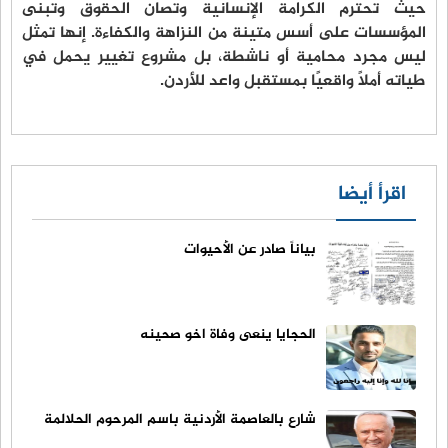
حيث تُحترم الكرامة الإنسانية وتُصان الحقوق وتُبنى
المؤسسات على أسس متينة من النزاهة والكفاءة. إنها تمثل
ليس مجرد محامية أو ناشطة، بل مشروع تغيير يحمل في
طياته أملًا واقعيًا بمستقبل واعد للأردن.
اقرأ أيضا
بياناً صادر عن الأحيوات
الحجايا ينعى وفاة اخو صحينه
شارع بالعاصمة الأردنية باسم المرحوم الحلالمة