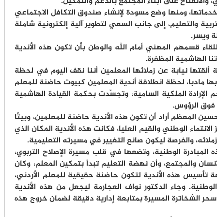
، والانفتاح على أبناء المجتمع بالدعم والتمكين.
دماتها، ومنها وضع مسودة لإنشاء صندوق التكافل الاجتماعي
تربية والتعليم، إلى جانب السعي لتطوير آلية إلكترونية شاملة
ة ويسر.
لقاء قسمهم المهني أمام الله والوطن بأن تكون هذه الأندية
دتنا الهاشمية المظفرة.
ة ألقتها نيابة عن زملائها المعلمين أننا نقف اليوم في لحظة
بها مادبا، لحظة انطلاقة أندية المعلمين كبيوت حاضنة للمعلم
م الإرادة الملكية السامية، وتجسّدت بحكمة القيادة الهاشمية
 فوق الرؤوس.
حسين المعظم أراد أن تكون هذه الأندية حاضنة للمعلمين، وبيتًا
الانتماء الوطني والقيم العليا، فكانت هذه الأندية المكان الذي
 زملائه، والفرصة ليكون صانع التغيير في مسيرته التعليمية.
 المبادرة الوطنية، وتضعها في قلب مسيرة الإصلاح التربوي،
نسان والمجتمع، وأن نهضة التعليم تبدأ بتمكين المعلم، وكان
ابعة تأسيس هذه الأندية لتكون حاضنة حقيقية للمعلم الأردني،
وطنية. وجاء الدكتور نواف العجارمة ليجعل من هذه الأندية
 سحر الشخاترة المسيرة بمتابعة إدارية دقيقة لضمان خروج هذه