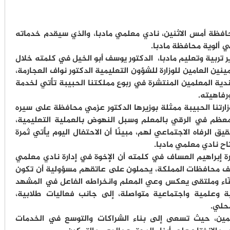
محافظة أمس الاثنين، نادي معلمي مادبا، والذي سيقدم خدماته
ي ألوية محافظة مادبا.
ر تربية وتعليم مادبا، الدكتور يوسف أبو الخيل في كلمته خلال
ينين العامين للوزارة للشؤون التعليمية الدكتور نواف العجارمة،
أندية المعلمين المنتشرة في ربوع مملكتنا الحبيبة تأتي لخدمة
رفاهيته.
زارتنا الحبيبة ممثلة بوزيرها الدكتور عزمي محافظة على سيره
لمعظم في الرقي بالمعلم وسبل النهوض بالعملية التعليمية،
يق الرفاه الاجتماعي لهم، مبينًا أن الاحتفال اليوم يأتي ثمرة
ح نادي معلمي مادبا.
ارة إبراهيم العساف في كلمته أن الإخوة في إدارة نادي معلمي
لف محافظات المملكة، يحملون على عاتقهم مسؤولية أن تكون
لبنّاء وملتقى يعكس وعي المعلم وانخراطه الفاعل في المشهد
 وعلمية واجتماعية متواصلة، إلى جانب فعاليات طلابية،
حلي.
لمين، حيث تسعى إلى بناء الشراكات والتوسع في الخدمات