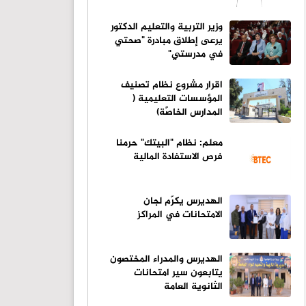
وزير التربية والتعليم الدكتور
يرعى إطلاق مبادرة "صحتي
في مدرستي"
اقرار مشروع نظام تصنيف
المؤسسات التعليمية (
المدارس الخاصَّة)
معلم: نظام "البيتك" حرمنا
فرص الاستفادة المالية
الهديرس يكرّم لجان
الامتحانات في المراكز
الهديرس والمدراء المختصون
يتابعون سير امتحانات
الثانوية العامة