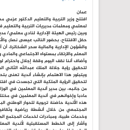
عمان
افتتح وزير التربية والتعليم الدكتور عزمي 
لمعلمي ومعلمات مديريات التربية والتعليم ف
وبين رئيس الهيئة الإدارية لنادي معلمي/ مدي
حفل الافتتاح، بحضور النائب عيسى نصار، والأم
والشؤون الإدارية والمالية سحر الشخاترة، أن 
المعلم والارتقاء بمستواه الاجتماعي والمادي و
وأضاف أننا نقف اليوم وقفة إجلال واحترام لو
لتحقيق رؤية جلالة الملك عبدالله الثاني ا
ويتبلور هذا الاهتمام بإنشاء أندية تعنى بتحق
لتحقيق الرؤية الملكية التي تجسدت في افتتا
من جانبه، بين مدير أندية المعلمين في الوز
مادبا وإخوانهم في أندية المعلمين في مخت
هذه الأندية حاضنة تربوية للحوار الوطني ا
المجتمعي من خلال أنشطة رياضية وثقافية
وخدمات طبية، ومبادرات لخدمات المجتمع الم
وأشار إلى الخطط المستقبلية لأندية المع