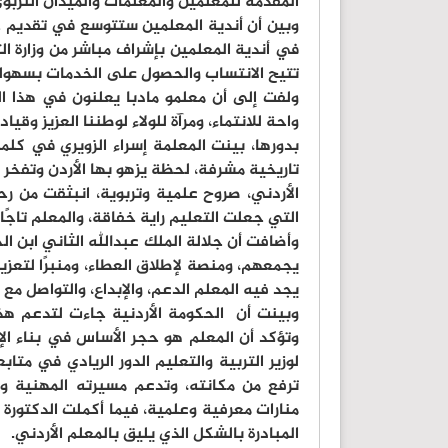
المقدمة للمعلمين والمعلمات والميدان التربوي
وبين أن أندية المعلمين ستتوسع في تقديم خ
في أندية المعلمين بإشراف مباشر من وزارة ال
تتيح الانتساب والحصول على الخدمات بسهول
ولفت إلى أن معلمو مادبا يعلنون في هذا ال
واحة للانتماء، ومرآة للولاء لوطننا العزيز وقيا
بدورها، بينت المعلمة إسراء الزويري في كلم
تاريخية مشرفة، لحظة يزهو بها الأردن وتفخر 
الأردني، صروح علمية وتربوية، انبثقت من رح
التي جعلت التعليم راية خفاقة، والمعلم تاجًا
وأضافت أن جلالة الملك عبدالله الثاني ابن ال
يجمعهم، ومنصة لإطلاق العطاء، ومنبرًا لتعزيز 
يجد فيه المعلم الدعم، والإبداع، والتواصل مع
وبينت أن الحكومة الأردنية جاءت لتدعم هذه
وتؤكد أن المعلم هو حجر الأساس في بناء الإ
لوزير التربية والتعليم الدور الريادي في مت
ترفع من مكانته، وتدعم مسيرته المهنية وال
منارات معرفية وعلمية، فيما أكملت الدكتورة
المبادرة بالشكل الذي يليق بالمعلم الأردني.