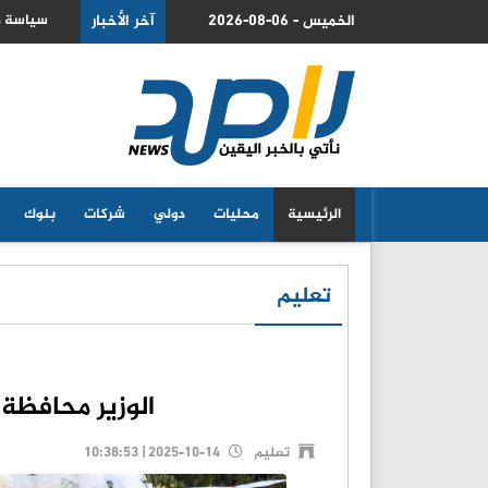
عة
2026-08-06 - الخميس
آخر الأخبار
وزير الد
الرئيسية
محليات
دولي
شركات
بنوك
تعليم
الوزير محافظة 
تعليم
2025-10-14 | 10:38:53