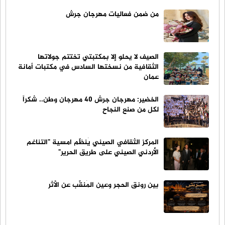
من ضمن فعاليات مهرجان جرش
الصيف لا يحلو إلا بمكتبتي تختتم جولاتها
الثقافية من نسختها السادس في مكتبات أمانة
عمان
الخضير: مهرجان جرش 40 مهرجان وطن.. شكراً
لكل من صنع النجاح
المركز الثقافي الصيني يُنظّم امسية "التناغم
الأردني الصيني على طريق الحرير"
بين رونق الحجر وعين المُنقِّب عن الأثر