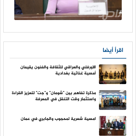
اقرأ أيضا
الاورفلي والعراقي للثقافة والفنون يقيمان
أمسية غنائية بغدادية
مذكرة تفاهم بين "شومان" و"جت" لتعزيز القراءة
واستثمار وقت التنقل في المعرفة
امسية شعرية لمحجوب والجابري في عمان