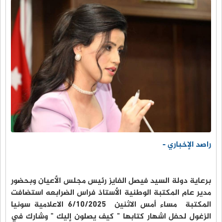
راصد الإخباري -
برعاية دولة السيد فيصل الفايز رئيس مجلس الأعيان وبحضور
مدير عام المكتبة الوطنية الأستاذ فراس الضرابعه استضافت
المكتبة مساء أمس الاثنين ٦/١٠/٢٠٢٥ الاعلامية سونيا
الزغول لحفل اشهار كتابها " كيف يصلون إليك " وشارك في