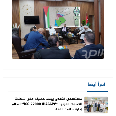
اقرأ أيضا
مستشفى الكندي يجدد حصوله على شهادة
الاعتماد الدولية **ISO 22000 (HACCP)** لنظام
إدارة سلامة الغذاء