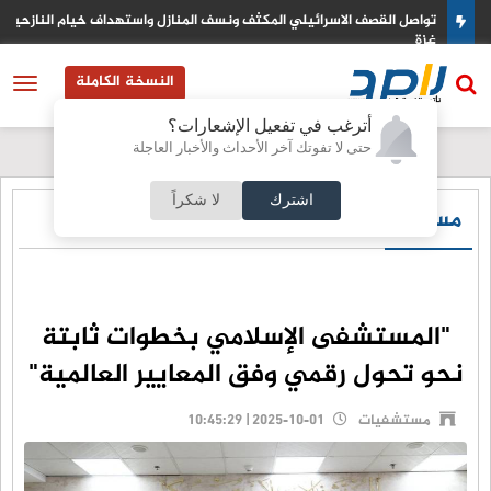
Spotify  على المزيد من
تواصل القصف الاسرائيلي المكثف ونسف المنازل واستهداف خيام النازحين
غزة
النسخة الكاملة
أترغب في تفعيل الإشعارات؟
حتى لا تفوتك آخر الأحداث والأخبار العاجلة
اشترك
لا شكراً
مستشفيات
"المستشفى الإسلامي بخطوات ثابتة
نحو تحول رقمي وفق المعايير العالمية"
مستشفيات
2025-10-01 | 10:45:29