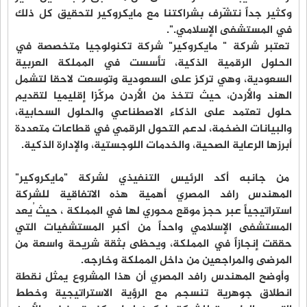
وكثير جداً نتشّرف بشراكتنا مع مايكروكير لتحقيق كل ذلك
في المستشفى الإسلامي.".
تعتبر شركة " مايكروكير" شركة تكنولوجيا متخصصة في
الحلول الرقمية الذكية، تأسست في المملكة العربية
السعودية، وهي تركز على السعودية وتوسعت لاحقا لتشمل
الهند والأردن، حيث تتخذ من الأردن مركًزا إقليميا لتقديم
حلول تعتمد على الذكاء الاصطناعي والحلول السحابية،
والبيانات الضخمة، لدعم التحول الرقمي في قطاعات متعددة
أبرزها الرعاية الصحية، والخدمات اللوجستية، والإدارة الذكية.
من جانبه أكد الرئيس التنفيذي لشركة "مايكروكير"
المهندس رافد المصري أهمية هذه الاتفاقية للشركة
استراتيجياً عبر حجز موقع محوري لها في المملكة ، حيث ُيعد
المستشفى الإسلامي واحداً من أكبر المستشفيات التي
حققت إنجازاً في المملكة، ويحظى بثقة شريحة واسعة من
المرضى والمراجعين من داخل المملكة وخارجه.
وأوضح المهندس رافد المصري أن هذا المشروع يمثل نقطة
انطلاق جوهرية تنسجم مع الرؤية الاستراتيجية وخطط