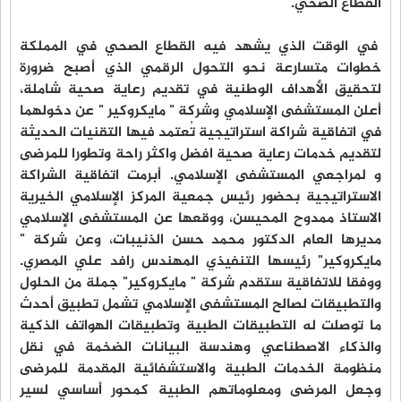
القطاع الصحي.
في الوقت الذي يشهد فيه القطاع الصحي في المملكة
خطوات متسارعة نحو التحول الرقمي الذي أصبح ضرورة
لتحقيق الأهداف الوطنية في تقديم رعاية صحية شاملة،
أعلن المستشفى الإسلامي وشركة " مايكروكير " عن دخولهما
في اتفاقية شراكة استراتيجية تُعتمد فيها التقنيات الحديثة
لتقديم خدمات رعاية صحية افضل واكثر راحة وتطورا للمرضى
و لمراجعي المستشفى الإسلامي. أبرمت اتفاقية الشراكة
الاستراتيجية بحضور رئيس جمعية المركز الإسلامي الخيرية
الاستاذ ممدوح المحيسن، ووقعها عن المستشفى الإسلامي
مديرها العام الدكتور محمد حسن الذنيبات، وعن شركة "
مايكروكير" رئيسها التنفيذي المهندس رافد علي المصري.
ووفقا للاتفاقية ستقدم شركة " مايكروكير" جملة من الحلول
والتطبيقات لصالح المستشفى الإسلامي تشمل تطبيق أحدث
ما توصلت له التطبيقات الطبية وتطبيقات الهواتف الذكية
والذكاء الاصطناعي وهندسة البيانات الضخمة في نقل
منظومة الخدمات الطبية والاستشفائية المقدمة للمرضى
وجعل المرضى ومعلوماتهم الطبية كمحور أساسي لسير