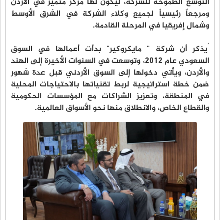
التوسع الطموحة للشركة، ليكون لها مركز متميز في الأردن
ومرجعاً رئيسياً لجميع وكلاء الشركة في الشرق الأوسط
وشمال إفريقيا في المرحلة القادمة.
ُيذكر أن شركة " مايكروكير" بدأت أعمالها في السوق
السعودي عام 2012، وتوسعت في السنوات الأخيرة إلى الهند
والأردن، ويأتي دخولها إلى السوق الأردني قبل عدة شهور
ضمن خطة استراتيجية لربط تقنياتها بالاحتياجات المحلية
في المنطقة، وتعزيز الشراكات مع المؤسسات الحكومية
والقطاع الخاص، والانطلاق منها نحو الأسواق العالمية.