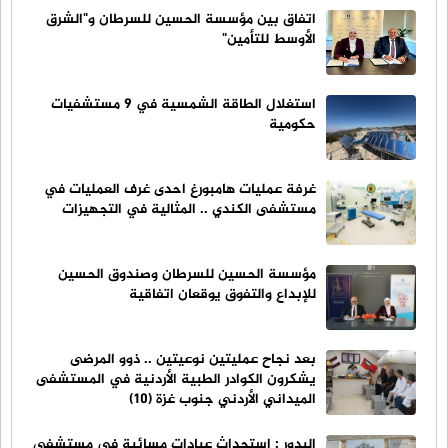
اتفاق بين مؤسسة الحسين للسرطان و"الشرق
الأوسط للتأمين"
استغلال الطاقة الشمسية في 9 مستشفيات
حكومية
غرفة عمليات هامبورغ احدى غرف العمليات في
مستشفى الكندي .. المثالية في التجهيزات
مؤسسة الحسين للسرطان وصندوق الحسين
للإبداع والتفوق يوقعان اتفاقية
بعد نجاح عمليتين نوعيتين .. ذوو المرضى
يشكرون الكوادر الطبية الأردنية في المستشفى
الميداني الأردني جنوب غزة (10)
البدور : استحداث عيادات مسائية في مستشفى