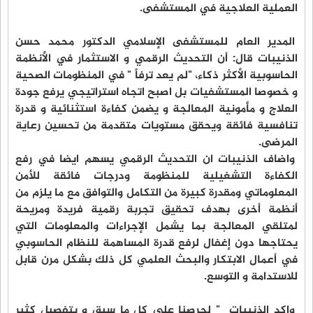
العملية العلاجية في المستشفى.
المدير العام للمستشفى الإسلامي الدكتور محمد حسن
الذنيبات قال: أن التحديث الرقمي و الاستثمار في الأنظمة
الحاسوبية الأكثر ذكاء، "لم يعد ترفاً " في المنظومات الصحية
و خصوصا المستشفيات بل اصبح اتجاه استراتيجي يرفع جودة
العلاج و مأمونية المعالجة و يضمن كفاءة استثنائية و قدرة
تنافسية فائقة ويحقق مستويات متقدمة من تحسين رعاية
المرضى.
واضاف الذنيبات ان التحديث الرقمي يسهم ايضا في رفع
الكفاءة التشغيلية للمنظومة ودرجات فائقة للأمن
المعلوماتي ومقدرة كبيرة من التكامل والتوافق مع ما يلزم من
أنظمة أخرى بهدف تحقيق تجربة رقمية فريدة ومريحة
لمتلقي المعالجة بما يشمل الإجراءات والمعلومات التي
يحتاجها دون إغفال لرفع قدرة المساهمة للنظام الحاسوبي
في أعمال الابتكار والبحث العلمي كل ذلك بشكل مرن قابل
للاستدامة و التوسع.
واكد الذنيبات " لحرصنا على كل ما سبق و بتفصيل كثير