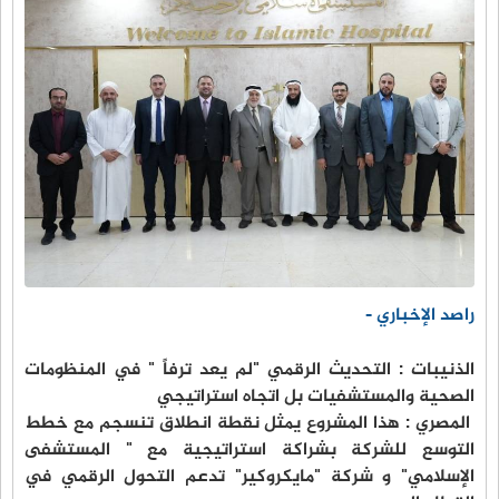
راصد الإخباري -
الذنيبات : التحديث الرقمي "لم يعد ترفاً " في المنظومات
الصحية والمستشفيات بل اتجاه استراتيجي
المصري : هذا المشروع يمثل نقطة انطلاق تنسجم مع خطط
التوسع للشركة بشراكة استراتيجية مع " المستشفى
الإسلامي" و شركة "مايكروكير" تدعم التحول الرقمي في