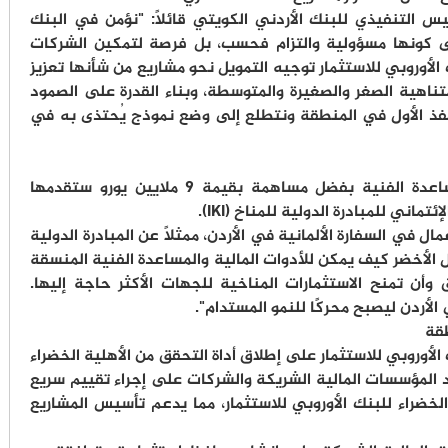
 التنفيذي للبنك الأردني الكويتي قائلًا: "نؤمن في البنك
على كونها مسؤولية والتزام فحسب، بل فرصة لتمكين الشركات
الأوروبي للاستثمار توجيه التمويل نحو مشاريع من شأنها تعزيز
تناهية الصغر والصغيرة والمتوسطة، وبناء القدرة على الصمود
نفذ الأول في المنطقة ونتطلع إلى وضع نموذج يُحتذى به في
سيتم توفير الضمانة والحوافز المالية والمساعدة الفنية بفضل مساهمة بقيمة 9 ملايين يورو ستقدمها
ماني للمبادرة الدولية للمناخ (IKI).
ال في السفارة الألمانية في الأردن، ممثلًا عن المبادرة الدولية
ُّل الأخضر كيف يمكن للأدوات المالية والمساعدة الفنية المنسقة
ن تمنح الاستثمارات المناخية للجهات الأكثر حاجة إليها.
لأردن ليصبح محركًا للنمو المستدام".
طقة
ك الأوروبي للاستثمار على إطلاق أداة التحقق من الأهلية الخضراء
د المؤسسات المالية الشريكة والشركات على إجراء تقييم سريع
الخضراء للبنك الأوروبي للاستثمار، مما يدعم تأسيس المشاريع