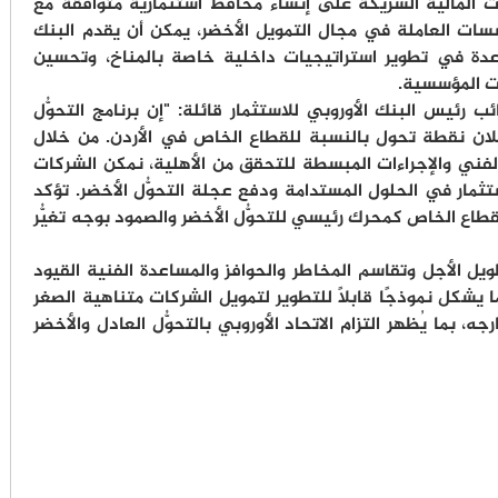
 المالية الشريكة على إنشاء محافظ استثمارية متوافقة مع
ؤسسات العاملة في مجال التمويل الأخضر، يمكن أن يقدم البنك
اعدة في تطوير استراتيجيات داخلية خاصة بالمناخ، وتحسين
ات المؤسسية.
رئيس البنك الأوروبي للاستثمار قائلة: "إن برنامج التحوُّل
مثلان نقطة تحول بالنسبة للقطاع الخاص في الأردن. من خلال
لفني والإجراءات المبسطة للتحقق من الأهلية، نمكن الشركات
ثمار في الحلول المستدامة ودفع عجلة التحوُّل الأخضر. تؤكد
القطاع الخاص كمحرك رئيسي للتحوُّل الأخضر والصمود بوجه تغيُّر
يل الأجل وتقاسم المخاطر والحوافز والمساعدة الفنية القيود
يشكل نموذجًا قابلًا للتطوير لتمويل الشركات متناهية الصغر
، بما يُظهر التزام الاتحاد الأوروبي بالتحوُّل العادل والأخضر