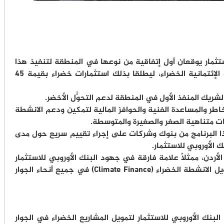
استثمار يوقعان أول إتفاقية من نوعها في المنطقة لتنفيذ هذا
البرنامج لضمان تمويل المشاريع والتسهيلات الإئتمانية الخضراء، ليطلقا بذلك استثمارات خضراء بقيمة 45
شريك المنفذ الأول في المنطقة لدعم التحوُّل الأخضر.
اطر والمساعدة الفنية والحوافز المالية لتمكين ودعم الانشطة
كات متناهية الصغر والصغيرة والمتوسطة.
ذا البرنامج من بنوك وشركات على إجراء تقييم سريع حول مدى
ك الأوروبي للاستثمار.
 الأردن، ممثلًا علامة فارقة في جهود البنك الأوروبي للاستثمار
(البنك الأوروبي للاستثمار) لتوسيع نطاق تمويل الانشطة الخضراء (Climate Finance) في جميع أنحاء الجوار
عه البنك الأوروبي للاستثمار لتمويل المشاريع الخضراء في الجوار