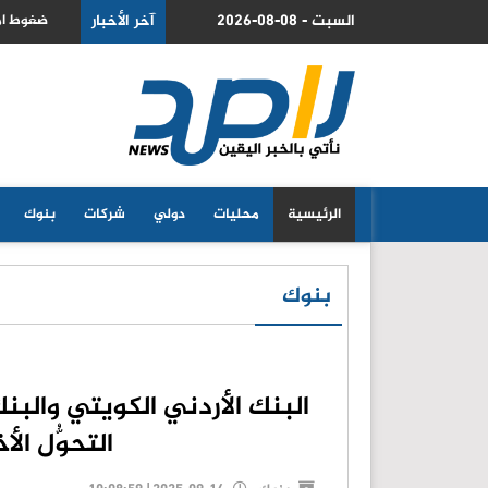
2026-08-08 - السبت
ل للبدء بهدنة في غزة ونزع سلاح حماس
آخر الأخبار
البنك ا
الرئيسية
محليات
دولي
شركات
بنوك
بنوك
البنك الأردني الكويتي والبن
التحوُّل ا