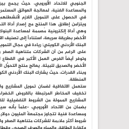
الجنوبي للاتحاد الأوروبي، حيث يجمع بين 
والمساعدة الفنية، لمعالجة العوائق المستمر
في الحصول على التمويل اللازم لأنشطتهم وإ
ويتزامن إطلاق هذا المنتج مع إصدار أداة الت
وهي أداة إلكترونية مُصممة لمساعدة البنو
الأخضر بطريقة سريعة، استناداً إلى تصنيف الات
البنك الأردني الكويتي: ريادة في مجال التمو
على الرغم من أن الشركات متناهية الصغر وا
وتوفر أيضاً الفرص العمل الأكبر في القطاع 
الأخضر والصديق للبيئة. يعالج منتج التحوُّل
وبناء القدرات، حيث يشارك البنك الأردني ال
المنطقة.
ستعمل الاتفاقية لضمان تمويل المشاريع وا
المشاريع الممولة من الشروط التفضيلية للق
بضمان من الاتحاد الأوروبي، -علماً بأنه 
ومساعدة فنية تتجاوز مجتمعةً المليون دولار
شروط أكثر ملاءمة للشركات متناهية الصغر وا
وكفاءة الطاقة، والمياه والصرف الصحي، وقطاع 