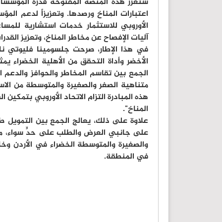
ستعزز هذه المنصة المفتوحة قدرة المؤسسات
اعتبارات المناخ ورصدها. وتعزيزاً لدعم الم
الأوروبي للاستثمار خدمات استشارية للمس
آليات الإفصاح عن مخاطر المناخ، وتعزيز القدر
في هذا الإطار، صرحت جلسومينا فليوتي نائب 
الأخضر وأداة التحقق من الأهلية الخضراء ي
الجمع بين تقاسم المخاطر والحوافز والدعم ا
متناهية الصغر والصغيرة والمتوسطة من الاست
هذه المبادرة التزام الاتحاد الأوروبي بتمكين 
المناخ".
علاوة على ذلك، يعالج الجمع بين التمويل طو
على جانبي العرض والطلب على حدٍّ سواء، ما 
والصغيرة والمتوسطة الخضراء في الأردن وخارجه
في المنطقة.