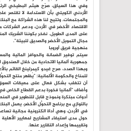
وفي هذا السياق، صرّح هيثم البطيخي الرئيس
الأردني الكويتي بأن الاستدامة لا تقتصر 
والمجتمعات. وتتيح لنا هذه الشراكة مع البنك 
الاقتصاد الأخضر في الأردن، ودعم الشركات م
على المدى الطويل. نفخر بكوننا الشريك الم
مجال التمويل الأخضر والصديق للبيئة".
منهجية فريق أوروبا
جمهورية ألمانيا الاتحادية من خلال الصندوق الإئت
وبهذا الصدد، صرح غيدو كيمرلينغ القائم بالأعم
للمناخ والحكومة الألمانية: "يُظهر منتج التحو
أن تتغلب بشكل فعال على معيقات السوق وأ
وأضاف "ألمانيا فخورة بدعم القطاع الخاص في ا
أدوات مبتكرة ونموذج قابل للتطوير في المن
بالتوازي مع برنامج التحوُّل الأخضر، يعمل البن
في الأردن، وهي أداة الكترونية مجانية تساع
حول مدى استيفاء المشاريع لمعايير الأهلية 
وتقييمها وإعداد التقارير عنها.