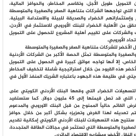
التمويل طويل الأجل، وتقاسم المخاطر، والحوافز المالية،
ة التي تواجهها الشركات متناهية الصغر والصغيرة والمتوسطة
ستثماراتهم الخضراء والصديقة للبيئة والاستدامة البيئية.
حقق من الأهلية الخضراء للبنك الأوروبي للاستثمار في الأردن،
ك والشركات على تقييم أهلية المشروع للحصول على التمويل
حاد الأوروبي.
يل الأخضر للشركات متناهية الصغر والصغيرة والمتوسطة
لصغيرة والمتوسطة تمثل الحصة الأكبر من الشركات الأردنية
الخاص، إلا أنها تواجه عوائق كبيرة في الحصول على التمويل
 الأخضر هذه القيود من خلال استراتيجية شاملة لتخفيف المخاطر
كويتي في طليعة هذه الجهود باعتباره الشريك المنفذ الأول في
لتسهيلات الخضراء التي وقعها البنك الأردني الكويتي على
تخفيف المخاطر المرتبطة بالقروض الخضراء التي قد تصل قيمتها إلى 45 مليون دولار. كما ستستفيد
رض القائم حالياً الممنوح من قبل البنك الاوروبي والمدعوم
سيتم تعديله لهذا الغرض وتعزيزه بشكل أكبر من خلال حوافز
. ستتيح هذه التسهيلات للبنك الأردني الكويتي إمكانية تقديم
لصغيرة والمتوسطة التي تستثمر في مجالات الطاقة المتجددة،
النقل الأخضر ومشاريع الاقتصاد الدائري.