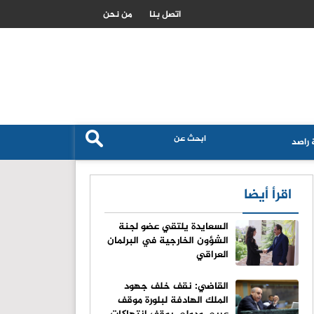
الصومال يعزز تعاونه العسكري مع باكستان لمواجهة تهديدات القرن الافر
اتصل بنا
من نحن
راصد
اقرأ أيضا
السعايدة يلتقي عضو لجنة
الشؤون الخارجية في البرلمان
العراقي
القاضي: نقف خلف جهود
الملك الهادفة لبلورة موقف