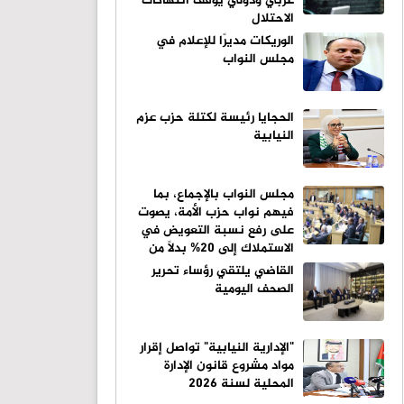
عربي ودولي يوقف انتهاكات
الاحتلال
الوريكات مديرًا للإعلام في
مجلس النواب
الحجايا رئيسة لكتلة حزب عزم
النيابية
مجلس النواب بالإجماع، بما
فيهم نواب حزب الأمة، يصوت
على رفع نسبة التعويض في
الاستملاك إلى 20% بدلاً من
10%
القاضي يلتقي رؤساء تحرير
الصحف اليومية
"الإدارية النيابية" تواصل إقرار
مواد مشروع قانون الإدارة
المحلية لسنة 2026