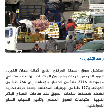
راصد الإخباري -
استقبل سوق الجملة المركزي التابع لأمانة عمان الكبرى،
اليوم الخميس، كميات وفيرة من المنتجات الزراعية بلغت في
مجموعها 2716 طناً من الخضار، بالإضافة إلى 764 طناً من
الفواكه، و197 طناً من الورقيات المختلفة، وسط حركة تجارية
نشطة شهدتها ساحات السوق منذ ساعات الصباح الباكر
لتلبية احتياجات السوق المحلي وتأمين انسياب السلع
للمواطنين.