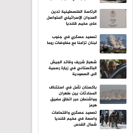
الرئاسة الفلسطينية تدين
العدوان الإسرائيلي المتواصل
على مخيم قلنديا
تصعيد عسكري في جنوب
لبنان تزامنا مع مفاوضات روما
شهباز شريف وقائد الجيش
الباكستاني في زيارة رسمية
الى السعودية
باكستان تأمل في استئناف
المحادثات بين طهران
وواشنطن عبر اتفاق مضيق
هرمز
تصعيد عسكري واقتحامات
واسعة في مخيم قلنديا
شمال القدس