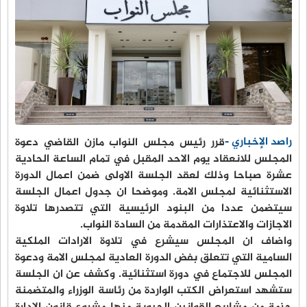
راصد الإخباري -
قرر رئيس مجلس النواب مازن القاضي دعوة
المجلس للانعقاد يوم الاحد المقبل في تمام الساعة الحادية
عشرة صباحا وذلك لعقد الجلسة الاولى ضمن اعمال الدورة
الاستثنائية لمجلس الامة. وموضحا ان جدول اعمال الجلسة
سيتضمن عددا من البنود الرئيسية التي تتصدرها تلاوة
الاجازات والاعتذارات المقدمة من السادة النواب.
واضاف ان المجلس سيشرع في تلاوة الارادات الملكية
السامية التي تتعلق بفض الدورة العادية لمجلس الامة ودعوة
المجلس للاجتماع في دورة استثنائية. وكشف عن ان الجلسة
ستشهد استعراض الكتب الواردة من رئاسة الوزراء والمتضمنة