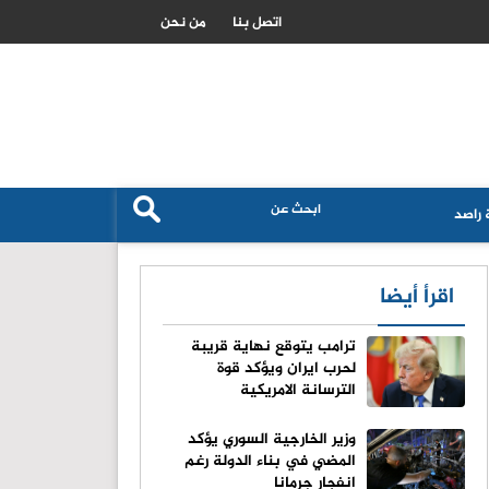
السعودية تتاهب لتصبح مركزا عالميا لتدفقات راس المال الاسلامي
اتصل بنا
من نحن
راصد
اقرأ أيضا
ترامب يتوقع نهاية قريبة
لحرب ايران ويؤكد قوة
الترسانة الامريكية
وزير الخارجية السوري يؤكد
المضي في بناء الدولة رغم
انفجار جرمانا