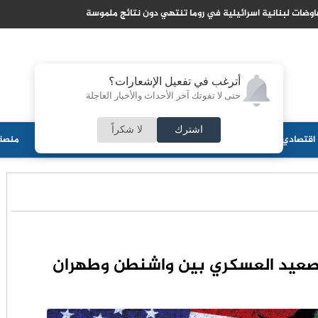
وضات لبنانية اسرائيلية في روما تنتهي دون نتائج ملموسة
أترغب في تفعيل الإشعارات؟
حتى لا تفوتك آخر الأحداث والأخبار العاجلة
اشترك
لا شكراً
اقتصادي
جامعات
منوعات
ثقافة
مجلس الأمة
أحزاب
منصة 
تصعيد العسكري بين واشنطن وطهران