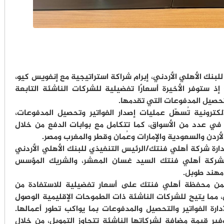
لبنك الأهلي الأردني، إبرام شراكة استراتيجية مع إنفويس كيو،
 ستوفر الأخيرة أسعارًا تفضيلية للشركات الناشئة التابعة
تحصيل المدفوعات التي تقدمها.
لكترونية تُسهّل عمليات إصدار الفواتير وتحصيل المدفوعات،
 في عدد من الأسواق، كما تتكامل مع بوابات الدفع من خلال
ردن والسعودية والإمارات وعُمان وقطر والمغرب ومصر.
رة شركة أهلي فنتك/الرئيس التنفيذي للبنك الأهلي الأردني
 لشركة أهلي فنتك السيد غسان المعشر، والشريك المؤسس
مهند طوبل.
ن محفظة أهلي فنتك على أسعار تفضيلية للاستفادة من
مما يتيح للشركات الناشئة ذات الطموحات الإقليمية الوصول
دارة الفواتير والتحصيل والمدفوعات بما يواكب تطور أعمالها.
ير قيمة مضافة لشركاتها الناشئة تتجاوز التمويل، من خلال