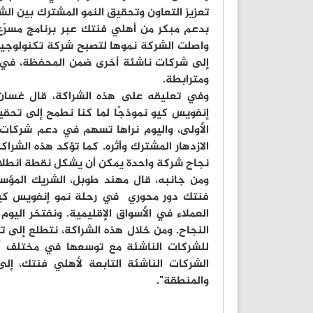
تعزيز التعاون وتحقيق النمو المشترك بين ا
بدعم مبكر من أهلي فنتك عبر برنامج مسرّع ا
واصلت الشركة نموها لتصبح شركة تكنولوجيا م
إلى شركات ناشئة أخرى ضمن المحفظة، في قصة 
ومترابطة.
وفي تعليقه على هذه الشراكة، قال غسان 
إنفويس كيو نموذجًا لما كنا نطمح إلى تحق
الأولى، واليوم نراها تسهم في دعم شركات
الازدهار المشترك وأثره. كما تؤكد هذه الشراكة
نجاح شركة واحدة يمكن أن يشكل نقطة انطلا
ومن جانبه، قال مهند طوبل، الشريك المؤس
فنتك دور محوري في رحلة نمو إنفويس كيو
العملاء في الأسواق الإقليمية. ونفتخر اليو
النجاح. ومن خلال هذه الشراكة، نتطلع إلى تس
للشركات الناشئة مع توسعها في مختلف أسو
الشركات الناشئة التابعة لأهلي فنتك، إلى 
والمنطقة".