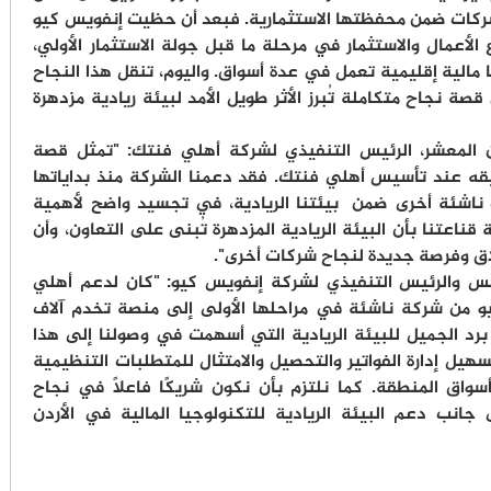
لشركات ضمن محفظتها الاستثمارية. فبعد أن حظيت إنفويس كيو
لأعمال والاستثمار في مرحلة ما قبل جولة الاستثمار الأولي،
الية إقليمية تعمل في عدة أسواق. واليوم، تنقل هذا النجاح
نجاح متكاملة تُبرز الأثر طويل الأمد لبيئة ريادية مزدهرة
المعشر، الرئيس التنفيذي لشركة أهلي فنتك: "تمثل قصة
يقه عند تأسيس أهلي فنتك. فقد دعمنا الشركة منذ بداياتها
 ناشئة أخرى ضمن بيئتنا الريادية، في تجسيد واضح لأهمية
 قناعتنا بأن البيئة الريادية المزدهرة تُبنى على التعاون، وأن
ق وفرصة جديدة لنجاح شركات أخرى".
س والرئيس التنفيذي لشركة إنفويس كيو: "كان لدعم أهلي
 من شركة ناشئة في مراحلها الأولى إلى منصة تخدم آلاف
م برد الجميل للبيئة الريادية التي أسهمت في وصولنا إلى هذا
هيل إدارة الفواتير والتحصيل والامتثال للمتطلبات التنظيمية
اق المنطقة. كما نلتزم بأن نكون شريكًا فاعلًا في نجاح
جانب دعم البيئة الريادية للتكنولوجيا المالية في الأردن