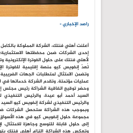
راصد الإخباري -
أعلنت أهلي فنتك، الشركة المملوكة بالكامل ل
إحدى الشركات ضمن محفظتها الاستثمارية؛ إذ
لأهلي فنتك على حلول الفوترة الإلكترونية و
تُعدّ إنفويس كيو منصة إقليمية للفوترة الإ
وتضمن الامتثال لمتطلبات الجهات الضريبية
عمليات مؤتمتة. وتقدم الشركة خدماتها في الأ
وحضر توقيع اتفاقية الشراكة رئيس مجلس إدا
السيد أحمد أبو عيدة، والرئيس التنفيذي
والرئيس التنفيذي لشركة إنفويس كيو السيد 
وبموجب هذه الشراكة ستحصل الشركات ضم
مجموعة حلول إنفويس كيو في هذه الأسواق، 
إلى حلول قابلة للتوسع وجاهزة للامتثال، لإ
وتعكس هذه الشراكة التزام أهلي فنتك بتوف