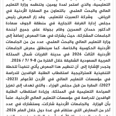
التعليمية، والذي استمر لمدة يومين، وتنظمه وزارة التعليم
العالي والبحث العلمي بالتعاون مع السفارة الأردنية في
الرياض، وشركة اكسبرت للتعليم، وقد زار المعرض رئيس
مجلس إدارة الغرفة التجارية في منطقة الجوف سعادة
الدكتور حمدان السمرين وقام بجولة على جميع أجنحة
الجامعات المشاركة، حيث يشارك في هذا المعرض إضافةً إلى
وزارة التعليم العالي والبحث العلمي، عدد من من الجامعات
الأردنية الحكومية والخاصة، كما سينطلق معرض الجامعات
الأردنية الثالث 2026 في مدينة القريات شمال المملكة
العربية السعودية الشقيقة خلال الفترة من 8-9 /7 / 2026.
وتجدر الإشارة إلى أن تنظيم هذا المعرض يأتي تنفيذاً للخطة
التنفيذية لاستراتيجية استقطاب الطلبة الوافدين للدراسة
في مؤسسات التعليم العالي في الأردن للأعوام (2023-
2027)، المقرة من قبل مجلس الوزراء ، والتي تهدف إلى تعزيز
السياحة التعليمية في المملكة، وزيادة استقطاب الطلبة
الوافدين للدراسة في مؤسسات التعليم العالي الأردنية، علماً
بأن الوزارة، والجامعات الأردنية شاركت، وستشارك في عدد
آخر من المعارض التي ستقام في عدة دول خلال العام 2026،