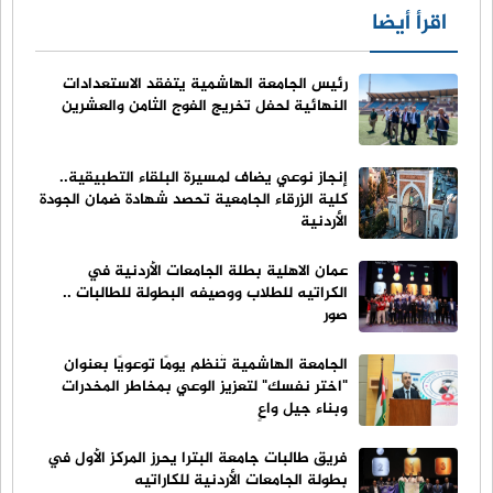
اقرأ أيضا
رئيس الجامعة الهاشمية يتفقد الاستعدادات
النهائية لحفل تخريج الفوج الثامن والعشرين
إنجاز نوعي يضاف لمسيرة البلقاء التطبيقية..
كلية الزرقاء الجامعية تحصد شهادة ضمان الجودة
الأردنية
عمان الاهلية بطلة الجامعات الأردنية في
الكراتيه للطلاب ووصيفه البطولة للطالبات ..
صور
الجامعة الهاشمية تُنظم يومًا توعويًا بعنوان
"اختر نفسك" لتعزيز الوعي بمخاطر المخدرات
وبناء جيل واعٍ
فريق طالبات جامعة البترا يحرز المركز الأول في
بطولة الجامعات الأردنية للكاراتيه