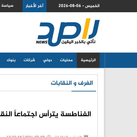
2026-08-06 - الخميس
آخر الأخبار
سياسة صاخبة.. القبة خ
الرئيسية
محليات
دولي
شركات
بنوك
الغرف و النقابات
الفناطسة يترأس اجتماعاً النق