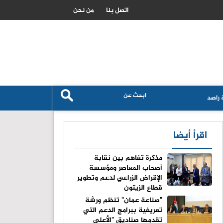
لداخلية يعيّن هيئة إدارة مؤقتة لجمعية “مجلس أبناء الدعجة"
اتصل بنا
من نحن
راصد
اقرأ أيضا
مذكرة تفاهم بين نقابة
أصحاب المعاصر ومؤسسة
الإقراض الزراعي لدعم وتطوير
قطاع الزيتون
"صناعة عمان" تنظم ورشة
تعريفية ببرامج الدعم التي
تقدمها صناديق "الأعلى