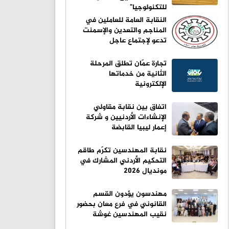
للتكنولوجيا"
النقابة العامة للعاملين في
المناجم والتعدين والإسمنت
تدعو لإجتماع عاجل
تجارة عمّان تطلق المرحلة
الثانية من خدماتها
الإلكترونية
اتفاق بين نقابة مقاولي
الإنشاءات الأردنيين و شركة
إعمار ليبيا القابضة
نقابة المهندسين تكرّم طاقم
التحكيم الأردني المشارك في
مونديال 2026
مهندسون يؤدون القسم
القانوني في فرع معان بحضور
نقيب المهندسين غوشة