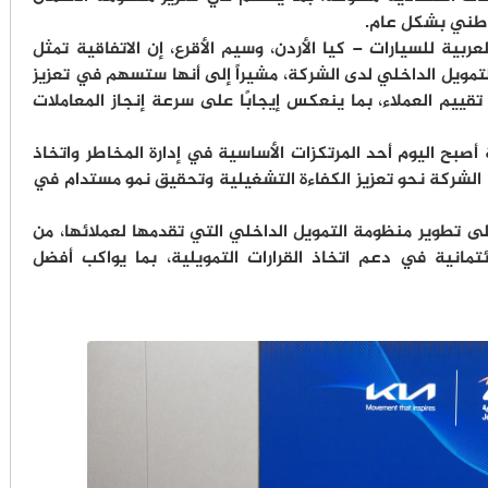
الوطني بشكل عام.
ربية للسيارات – كيا الأردن، وسيم الأقرع، إن الاتفاقية تمثل
مويل الداخلي لدى الشركة، مشيراً إلى أنها ستسهم في تعزيز
 تقييم العملاء، بما ينعكس إيجابًا على سرعة إنجاز المعاملات
 أصبح اليوم أحد المرتكزات الأساسية في إدارة المخاطر واتخاذ
جه الشركة نحو تعزيز الكفاءة التشغيلية وتحقيق نمو مستدام في
ى تطوير منظومة التمويل الداخلي التي تقدمها لعملائها، من
ئتمانية في دعم اتخاذ القرارات التمويلية، بما يواكب أفضل