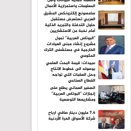
لأنظمة حماية البيانات وأمن
المعلومات واستمرارية الأعمال
سامسونج إلكترونكس المشرق
العربي تستعرض مستقبل
حلول التدفئة والتبريد الذكية
أمام نخبة من الاستشاريين
والمهندسين
"البوتاس العربية" تمول
مشروع إنشاء مبنى العيادات
الخارجية في مستشفى الكرك
الحكومي
عبيدات: قيمة البحث العلمي
بوصوله الى خطوط الانتاج
وحل العقبات التي تواجه
القطاع الصناعي
السفير العُماني يطلع على
إنجازات "البوتاس العربية"
ومشاريعها التوسعية
٧.٤ مليون دينار صافي ارباح
شركة الأسواق الحرة الأردنية