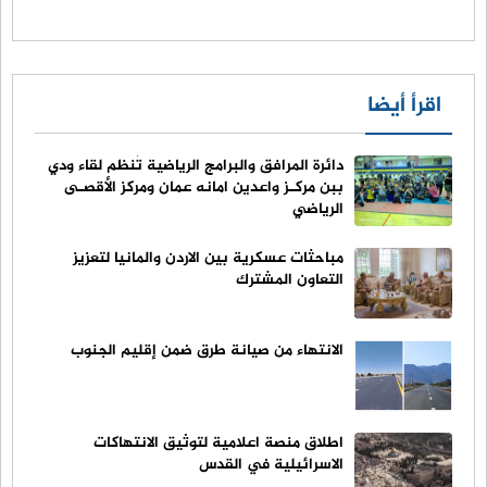
اقرأ أيضا
دائرة المرافق والبرامج الرياضية تُنظم لقاء ودي
ببن مركـز واعدين امانه عمان ومركز الأقصـى
الرياضي ​
مباحثات عسكرية بين الاردن والمانيا لتعزيز
التعاون المشترك
الانتهاء من صيانة طرق ضمن إقليم الجنوب
اطلاق منصة اعلامية لتوثيق الانتهاكات
الاسرائيلية في القدس