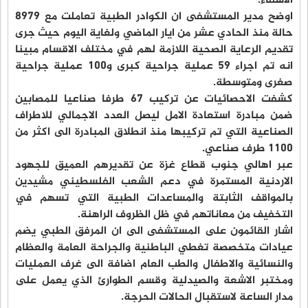
الاشقاء.
اوضح مدير المستشفى ان الكوادر الطبية تعاملت مع 8979
حالة منذ الحادي عشر من ايار الماضي ولغاية اليوم حيث جرى
تقديم الرعاية الصحية اللازمة لهم في مختلف الاقسام مبينا
انه تم اجراء 59 عملية جراحية كبرى و100 عملية جراحية
صغرى ومتوسطة.
كشفت الاحصائيات عن تركيب 67 طرفا صناعيا للمصابين
ضمن مبادرة استعادة الامل ليصل العدد الاجمالي للاطراف
الصناعية التي تم تركيبها منذ انطلاق المبادرة الى اكثر من
1100 طرف صناعي.
عبر اهالي جنوب قطاع غزة عن تقديرهم العميق للجهود
الاردنية المستمرة في دعم الشعب الفلسطيني مشيدين
بالمواقف الثابتة والمساعدات الطبية التي تسهم في
التخفيف من معاناتهم في ظل الظروف الراهنة.
اشار القائمون على المستشفى الى ان المرفق الطبي يضم
عيادات متخصصة تغطي الباطنية والجراحة العامة والعظام
والنسائية والاطفال والطب العام اضافة الى غرف العمليات
ومختبر الاشعة والصيدلية وقسم الطوارئ الذي يعمل على
مدار الساعة لاستقبال الحالات الحرجة.