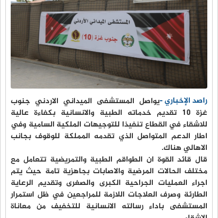
راصد الإخباري -
يواصل المستشفى الميداني الاردني جنوب
غزة 10 تقديم خدماته الطبية والانسانية بكفاءة عالية
للاشقاء في القطاع تنفيذا للتوجيهات الملكية السامية وفي
اطار الدعم المتواصل الذي تقدمه المملكة للوقوف بجانب
الاهالي هناك.
قال قائد القوة ان الطواقم الطبية والتمريضية تتعامل مع
مختلف الحالات المرضية والاصابات بجاهزية تامة حيث يتم
اجراء العمليات الجراحية الكبرى والصغرى وتقديم الرعاية
الطارئة وصرف العلاجات اللازمة للمراجعين في ظل استمرار
المستشفى باداء رسالته الانسانية للتخفيف من معاناة