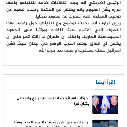
الرئيس الامريكي انه وجه انتقادات لاذعة لنتنياهو واصفا
قراره بشن الهجوم بانه يفتقر الى الحكمة ومبديا غضبه من
توقيت العملية التي اسفرت عن سقوط ضحايا.
وبين ترامب انه تحدث بوضوح مع نتنياهو حول رفضه لهذا
التصرف الذي اعتبره سيئا للغاية ومؤثرا على الجهود
الدبلوماسية الجارية. واضاف ان طهران ما زالت تصر على ان
يشمل اي اتفاق لوقف الحرب الوضع في لبنان حيث تشن
اسرائيل حملة عسكرية واسعة ضد حزب الله.
اقرأ أيضا
تحركات اسرائيلية لاحتواء التوتر مع واشنطن
بشان غزة
ترتيبات مضيق هرمز تترقب الضوء الاخضر وسط