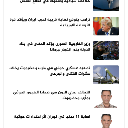
خلافات سيادية وشكوك في قطاع الشحن
ترامب يتوقع نهاية قريبة لحرب ايران ويؤكد قوة
الترسانة الامريكية
وزير الخارجية السوري يؤكد المضي في بناء
الدولة رغم انفجار جرمانا
تصعيد عسكري حوثي في مارب وحضرموت يخلف
عشرات القتلى والجرحى
التحالف يعزي اليمن في ضحايا الهجوم الحوثي
بمأرب وحضرموت
اصابة 11 مدنيا في نجران اثر اعتداءات حوثية