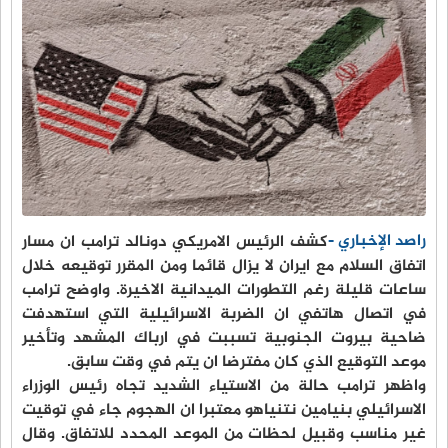
راصد الإخباري -
كشف الرئيس الامريكي دونالد ترامب ان مسار
اتفاق السلام مع ايران لا يزال قائما ومن المقرر توقيعه خلال
ساعات قليلة رغم التطورات الميدانية الاخيرة. واوضح ترامب
في اتصال هاتفي ان الضربة الاسرائيلية التي استهدفت
ضاحية بيروت الجنوبية تسببت في ارباك المشهد وتأخير
موعد التوقيع الذي كان مفترضا ان يتم في وقت سابق.
واظهر ترامب حالة من الاستياء الشديد تجاه رئيس الوزراء
الاسرائيلي بنيامين نتنياهو معتبرا ان الهجوم جاء في توقيت
غير مناسب وقبيل لحظات من الموعد المحدد للاتفاق. وقال