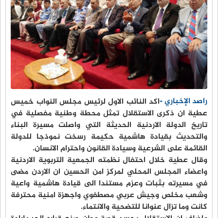
راصد الإخباري -
اكد النائب الاول لرئيس مجلس النواب خميس
عطية ان ذكرى الاستقلال تمثل محطة وطنية مفصلية في
تاريخ الدولة الاردنية الحديثة التي واصلت مسيرة البناء
والتحديث بقيادة هاشمية حكيمة رسخت نموذجا للدولة
القائمة على الشرعية وسيادة القانون واحترام الانسان.
وقال عطية خلال احتفال نظمته الجمعية التربوية الاردنية
واعضاء المجلس المحلي لمركز امن الحسين ان الاردن مضى
في مسيرته بثبات وعزم مستندا الى قيادة هاشمية واعية
وشعب مخلص وجيش عربي مصطفوي واجهزة امنية محترفة
كانت وما تزال عنوانا للتضحية والانتماء.