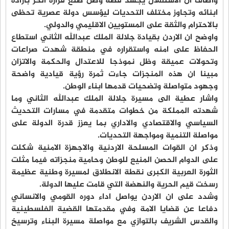
واضاف ان الاستقلال يجسد قصة وطن صنع قراره الحر بارادة
ابنائه وتجاوز مختلف التحديات ليؤسس دولة عصرية تحظى
بالاحترام والثقة على المستويين الاقليمي والدولي.
واوضح ان الاردن بقيادة جلالة الملك عبدالله الثاني استطاع
الحفاظ على امنه واستقراره في منطقة شهدت صراعات
وتحولات عميقة وظل نموذجا للاعتدال والحكمة والاتزان
مبينا ان هذه المنجزات جاءت ثمرة رؤية قيادية واضحة
وجهود متواصلة وتضحيات قدمها ابناء الوطن.
واشار عطية الى مسيرة جلالة الملك عبدالله الثاني وما
شهدته المملكة من خطوات متقدمة في مسارات التحديث
السياسي والاقتصادي والاداري بما يعزز قدرة الدولة على
مواصلة التنمية ومواجهة التحديات.
وذكر ان القوات المسلحة الاردنية والاجهزة الامنية شكلت
على الدوام الحصن المنيع للوطن وحامية منجزاته فيما مثلت
الثورة العربية الكبرى نقطة الانطلاق لمسيرة وطنية عظيمة
رسخت قيم الحرية والنهضة التي قامت عليها الدولة.
وشدد على ان الاردن يواصل اداء دوره القومي والانساني
دفاعا عن قضايا الامة وفي مقدمتها القضية الفلسطينية
والقدس الشريف بالتوازي مع مواصلة مسيرة البناء وترسيخ