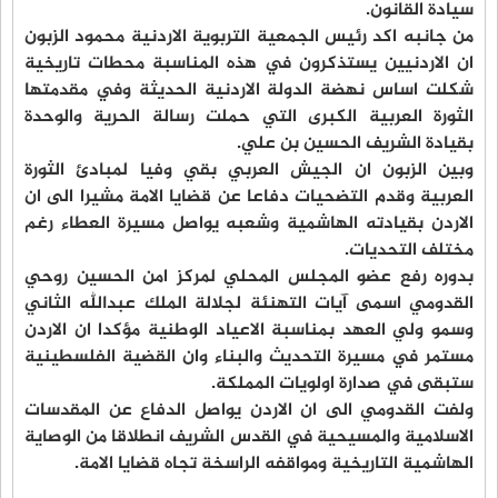
سيادة القانون.
من جانبه اكد رئيس الجمعية التربوية الاردنية محمود الزبون
ان الاردنيين يستذكرون في هذه المناسبة محطات تاريخية
شكلت اساس نهضة الدولة الاردنية الحديثة وفي مقدمتها
الثورة العربية الكبرى التي حملت رسالة الحرية والوحدة
بقيادة الشريف الحسين بن علي.
وبين الزبون ان الجيش العربي بقي وفيا لمبادئ الثورة
العربية وقدم التضحيات دفاعا عن قضايا الامة مشيرا الى ان
الاردن بقيادته الهاشمية وشعبه يواصل مسيرة العطاء رغم
مختلف التحديات.
بدوره رفع عضو المجلس المحلي لمركز امن الحسين روحي
القدومي اسمى آيات التهنئة لجلالة الملك عبدالله الثاني
وسمو ولي العهد بمناسبة الاعياد الوطنية مؤكدا ان الاردن
مستمر في مسيرة التحديث والبناء وان القضية الفلسطينية
ستبقى في صدارة اولويات المملكة.
ولفت القدومي الى ان الاردن يواصل الدفاع عن المقدسات
الاسلامية والمسيحية في القدس الشريف انطلاقا من الوصاية
الهاشمية التاريخية ومواقفه الراسخة تجاه قضايا الامة.