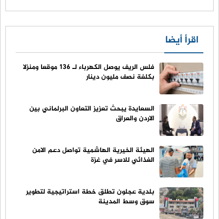
اقرأ أيضا
فلس الريف يوصل الكهرباء لـ 136 موقعا ومنزلا
بكلفة نصف مليون دينار
السعايدة يبحث تعزيز التعاون البرلماني بين
الاردن والعراق
الهيئة الخيرية الهاشمية تواصل دعم الامن
الغذائي للاسر في غزة
بلدية عجلون تطلق خطة استراتيجية لتطوير
سوق وسط المدينة