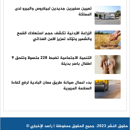
تعيين سفيرين جديدين لبيلاروس والبيرو لدى
المملكة
الزراعة الاردنية تكشف حجم استهلاك القمح
والشعير وتؤكد تعزيز الامن الغذائي
التنمية الاجتماعية تضبط 228 متسولا وتلحق 9
اطفال باسر بديلة
بدء اعمال صيانة طريق معان البادية لرفع كفاءة
السلامة المرورية
© حقوق النشر 2023، جميع الحقوق محفوظة | راصد الإخباري