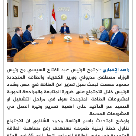
راصد الإخباري -
اجتمع الرئيس عبد الفتاح السيسي مع رئيس
الوزراء مصطفى مدبولي ووزير الكهرباء والطاقة المتجددة
محمود عصمت لبحث سبل تعزيز امن الطاقة في مصر. وشدد
الرئيس خلال الاجتماع على ضرورة المتابعة والمراجعة الدورية
لمشروعات الطاقة المتجددة سواء في مراحل التشغيل او
التنفيذ مع التاكيد على اهمية تسريع وتيرة العمل في
المشروعات الجديدة.
واوضح المتحدث باسم الرئاسة محمد الشناوي ان الاجتماع
تناول خطة زمنية طموحة تستهدف رفع مساهمة الطاقة
المتجددة في مزيج الطاقة المحلي لتصل الى 45 في المئة