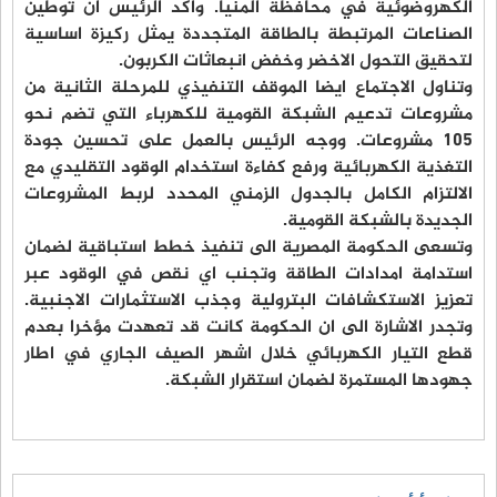
الكهروضوئية في محافظة المنيا. واكد الرئيس ان توطين
الصناعات المرتبطة بالطاقة المتجددة يمثل ركيزة اساسية
لتحقيق التحول الاخضر وخفض انبعاثات الكربون.
وتناول الاجتماع ايضا الموقف التنفيذي للمرحلة الثانية من
مشروعات تدعيم الشبكة القومية للكهرباء التي تضم نحو
105 مشروعات. ووجه الرئيس بالعمل على تحسين جودة
التغذية الكهربائية ورفع كفاءة استخدام الوقود التقليدي مع
الالتزام الكامل بالجدول الزمني المحدد لربط المشروعات
الجديدة بالشبكة القومية.
وتسعى الحكومة المصرية الى تنفيذ خطط استباقية لضمان
استدامة امدادات الطاقة وتجنب اي نقص في الوقود عبر
تعزيز الاستكشافات البترولية وجذب الاستثمارات الاجنبية.
وتجدر الاشارة الى ان الحكومة كانت قد تعهدت مؤخرا بعدم
قطع التيار الكهربائي خلال اشهر الصيف الجاري في اطار
جهودها المستمرة لضمان استقرار الشبكة.