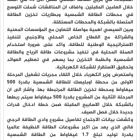
خلال العامين المقبلين. واضاف ان المناقشات شملت التوسع
في محطات الطاقة الشمسية وبطاريات تخزين الطاقة
المتصلة بالشبكة والمحطات المستقلة.
وبين السيسي اهمية مواصلة التعاون مع المؤسسات المعنية
والشراكة مع القطاع الخاص المحلي والاجنبي لتنفيذ
الاستراتيجية الوطنية للطاقة. واكد على ضرورة استخدام
العملة المحلية في تنفيذ مشروعات طاقة الرياح والطاقة
الشمسية وانظمة التخزين بما يسهم في تعظيم العوائد
وتحقيق الاستقرار للشبكة الكهربائية.
واستعرض وزير الكهرباء خلال اللقاء مجريات تشغيل المرحلة
الاولى من محطة اوبليسك للطاقة الشمسية بقدرة 500
ميغاواط ومحطة تخزين الطاقة المرتبطة بها. واشار الى ان
المرحلة الثانية من المشروع بقدرة 500 ميغاواط سيتم ربطها
بالشبكة خلال الاسابيع المقبلة ضمن خطة ادخال قدرات
جديدة خلال فصل الصيف.
وكشفت بيانات الاجتماع تفاصيل مشروع وادي الطاقة انرجي
فالي الذي يعد من اكبر مشروعات الطاقة النظيفة عالميا
بقدرة توليد تبلغ 1.7 غيغاواط من الطاقة الشمسية