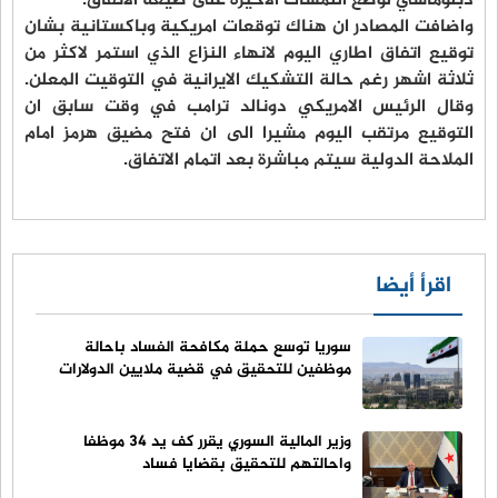
دبلوماسي لوضع اللمسات الاخيرة على صيغة الاتفاق.
واضافت المصادر ان هناك توقعات امريكية وباكستانية بشان
توقيع اتفاق اطاري اليوم لانهاء النزاع الذي استمر لاكثر من
ثلاثة اشهر رغم حالة التشكيك الايرانية في التوقيت المعلن.
وقال الرئيس الامريكي دونالد ترامب في وقت سابق ان
التوقيع مرتقب اليوم مشيرا الى ان فتح مضيق هرمز امام
الملاحة الدولية سيتم مباشرة بعد اتمام الاتفاق.
اقرأ أيضا
سوريا توسع حملة مكافحة الفساد باحالة
موظفين للتحقيق في قضية ملايين الدولارات
وزير المالية السوري يقرر كف يد 34 موظفا
واحالتهم للتحقيق بقضايا فساد