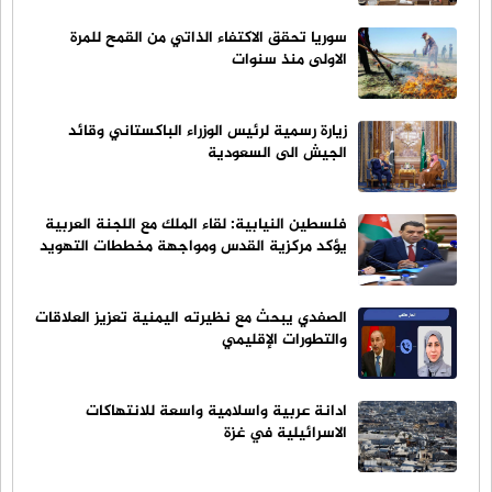
سوريا تحقق الاكتفاء الذاتي من القمح للمرة
الاولى منذ سنوات
زيارة رسمية لرئيس الوزراء الباكستاني وقائد
الجيش الى السعودية
فلسطين النيابية: لقاء الملك مع اللجنة العربية
يؤكد مركزية القدس ومواجهة مخططات التهويد
الصفدي يبحث مع نظيرته اليمنية تعزيز العلاقات
والتطورات الإقليمي
ادانة عربية واسلامية واسعة للانتهاكات
الاسرائيلية في غزة