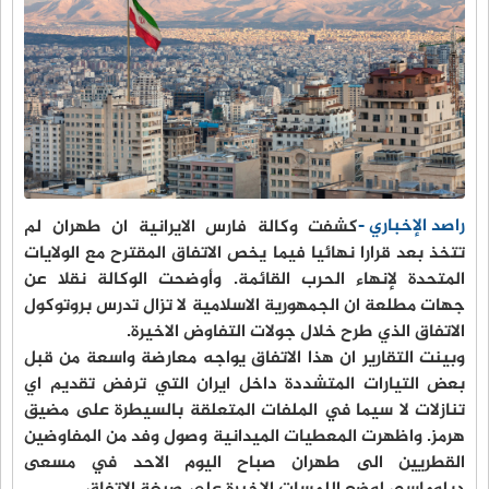
راصد الإخباري -
كشفت وكالة فارس الايرانية ان طهران لم
تتخذ بعد قرارا نهائيا فيما يخص الاتفاق المقترح مع الولايات
المتحدة لإنهاء الحرب القائمة. وأوضحت الوكالة نقلا عن
جهات مطلعة ان الجمهورية الاسلامية لا تزال تدرس بروتوكول
الاتفاق الذي طرح خلال جولات التفاوض الاخيرة.
وبينت التقارير ان هذا الاتفاق يواجه معارضة واسعة من قبل
بعض التيارات المتشددة داخل ايران التي ترفض تقديم اي
تنازلات لا سيما في الملفات المتعلقة بالسيطرة على مضيق
هرمز. واظهرت المعطيات الميدانية وصول وفد من المفاوضين
القطريين الى طهران صباح اليوم الاحد في مسعى