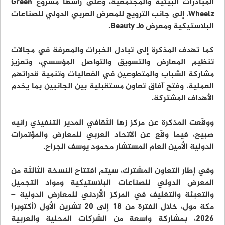
المبادرات البيئية والمجتمعية، وعلى رأسها مشروع Green
Wheelz، إلى جانب الترويج للمعرض العربي الدولي للصناعات
البلاستيكية ومعرض Beauty Jo.
كما تهدف المذكرة إلى تبادل الخبرات والمعرفة في مجالات
تنظيم المعارض والتسويق والتواصل المؤسسي، وتعزيز
مشاركة الشباب والمتطوعين في الفعاليات وتنمية قدراتهم
العملية، وفتح آفاق تعاون مستقبلية بين الجانبين بما يخدم
الأهداف المشتركة.
ووقّعت المذكرة عن مركز زها الثقافي المدير التنفيذي رانيه
صبيح، فيما وقّع عن الاتحاد العربي للمعارض والمؤتمرات
الدولية الأمين العام المستشار محمود يوسف الجراح.
وفي إطار التعاون المشترك، سيتم افتتاح النسخة الثالثة من
المعرض الدولي للصناعات البلاستيكية ومواد التجميل
والتعبئة والتغليف في المركز الأردني للمعارض الدولية –
مكة مول، خلال الفترة من 18 إلى 20 تشرين الأول (أكتوبر)
2026، بمشاركة واسعة من الشركات المحلية والعربية