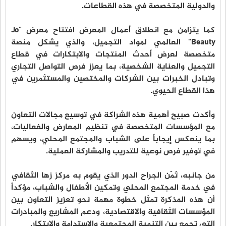
والدولية المتخصصة في هذه القطاعات.
كما يتزامن مع انطلاق أعمال المعرض افتتاح معرض "Jo
Beauty" العالمي لمواد التجميل، والذي يشكل منصة
متخصصة لعرض أحدث المنتجات والابتكارات في قطاع
التجميل والعناية الشخصية، بما يعزز فرص التواصل التجاري
وتبادل الخبرات بين الشركات والمختصين والمستثمرين في
هذا القطاع الحيوي.
وأكدت صبيح أهمية هذه الشراكة في توسيع مجالات التعاون
مع المؤسسات المتخصصة في تنظيم المعارض والفعاليات،
بما ينعكس إيجاباً على الشباب والمجتمع المحلي، ويسهم
في توفير فرص نوعية للتدريب والمشاركة العملية.
من جانبه، ثمّن الجراح الدور الذي يقوم به مركز زها الثقافي
في خدمة المجتمع المحلي وتمكين الأطفال والشباب، مؤكداً
أن هذه المذكرة تمثل خطوة مهمة نحو تعزيز التعاون بين
المؤسسات الثقافية والاقتصادية، ودعم المشاريع والمبادرات
التي تجمع بين التنمية المجتمعية والاستدامة والابتكار.