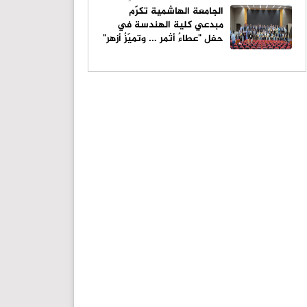
الجامعة الهاشمية تكرّم
مبدعي كلية الهندسة في
حفل "عطاءٌ أثمر ... وتميّزٌ أزهر"