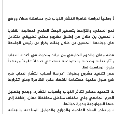
 وطنياً لدراسة ظاهرة انتشار الذباب في محافظة معان ووضع
مع المحلي، والتزامها بتسخير البحث العلمي لمعالجة القضايا
معة الحسين بن طلال عن إطلاق مشروع بحثي تطبيقي متكامل
عان وجامعة الحسين بن طلال وذلك بقرار من رئيس الجامعة
فظة معان والحرم الجامعي من تزايد ملحوظ في أعداد الذباب
 آثار بيئية وصحية واجتماعية تستدعي تدخلاً علمياً ممنهجاً
ل المناسبة لها.
ص لتنفيذ مشروع بعنوان: "دراسة أسباب انتشار الذباب في
 حلول علمية مستدامة للقضاء على الظاهرة ومنع تكرارها
 لتحديد مصادر تكاثر الذباب وأسباب انتشاره، وجمع وتحليل
ل الحرم الجامعي وفي مختلف مناطق محافظة معان، إضافة إلى
صها البيولوجية ودورة حياتها.
مصادر المياه العادمة والمزارع والعوامل المناخية والبيئية