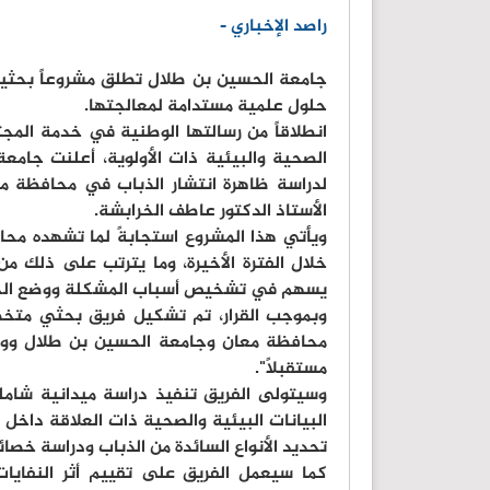
راصد الإخباري -
جامعة الحسين بن طلال تطلق مشروعاً بحثياً
حلول علمية مستدامة لمعالجتها.
انطلاقاً من رسالتها الوطنية في خدمة المجت
الصحية والبيئية ذات الأولوية، أعلنت جا
لدراسة ظاهرة انتشار الذباب في محافظة م
الأستاذ الدكتور عاطف الخرابشة.
ويأتي هذا المشروع استجابةً لما تشهده محا
خلال الفترة الأخيرة، وما يترتب على ذلك من
يسهم في تشخيص أسباب المشكلة ووضع الحلو
وبموجب القرار، تم تشكيل فريق بحثي متخص
محافظة معان وجامعة الحسين بن طلال ووضع
مستقبلاً".
وسيتولى الفريق تنفيذ دراسة ميدانية شاملة
البيانات البيئية والصحية ذات العلاقة داخ
تحديد الأنواع السائدة من الذباب ودراسة خصائ
كما سيعمل الفريق على تقييم أثر النفايات و