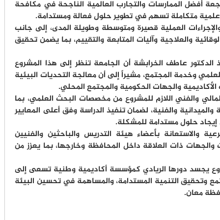
جعة أفضل الممارسات والتجارب العالمية الناجحة في مكافحة
دة علمية متكاملة تسهم في تطوير حلول فعالة ومستدامة.
الإجراءات العملية قصيرة ومتوسطة وطويلة المدى، إلى جانب
وقائية والعلاجية وآليات المتابعة والتقييم، بما يضمن تحقيق
 الدكتور عاطف الخرابشة أن الجامعة تنظر إلى هذا المشروع
لعلمي وخدمة المجتمع، مشيراً إلى أن معالجة التحديات البيئية
لأكاديمية والجهات الحكومية والمجتمع المحلي.
مالي والفني اللازم للمشروع من مخصصات البحث العلمي، بما
والميدانية والفنية، لضمان تنفيذ الدراسة وفق أعلى المعايير
إيجاد حلول مستدامة للمشكلة.
ة والاستعانة بأعضاء هيئة التدريس والباحثين والفنيين
والجهات ذات العلاقة داخل المحافظة وخارجها، بما يعزز من
روع يجسد دورها الريادي كمؤسسة أكاديمية وطنية تسعى إلى
مع وتحقيق التنمية المستدامة، والمساهمة في تحسين البيئة
افظة معان.