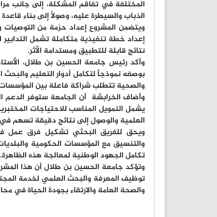
المختلفة في تفاقم المشكلة، إلى جانب مرا
الذباب والسيطرة عليه، وصولاً إلى بناء قاع
ويتضمن المشروع إعداد حزمة من التوصيات و
إعداد خطة تنفيذية متكاملة تشمل التدابير ال
نتائج قابلة للتطبيق ومستدامة الأثر.
وأكد رئيس جامعة الحسين بن طلال، الأستاذ
بوصفه نموذجاً لتكامل أدوار التعليم والبحث ا
والصحية تتطلب شراكة فاعلة بين المؤسسات ا
وأضاف الخرابشة أن الجامعة ستوفر الدعم ال
يشمل التمويل المناسب للاحتياجات المختبرية 
العلمية والوصول إلى نتائج دقيقة تسهم في 
ويحق للفريق البحثي تشكيل فرق عمل فرعي
والتنسيق مع المؤسسات الحكومية والبلديات 
تكامل الجهود الوطنية لمعالجة هذه الظاهرة.
وتؤكد جامعة الحسين بن طلال أن هذا المش
توظيف المعرفة والبحث العلمي لخدمة المجت
والصحة العامة والارتقاء بجودة الحياة في مح