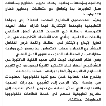
وعالمية ومؤسسات وطنية، بهدف تقييم المشاريع ومناقشة
سبل تطويرها بما يتوافق مع متطلبات ومعايير قطاع
التكنولوجيا.
وقيّم المتخصصون المشاريع المقدمة استنادًا إلى جدواها
التطبيقية وقيمتها الابتكارية، فيما شارك أعضاء الهيئة
التدريسية والطلبة في التصويت لاختيار أفضل المشاريع
والنتاجات العلمية. وتأتي هذه الأنشطة الأكاديمية في إطار
تعزيز الإبداع والابتكار لدى الطلبة، وإتاحة فرص التفاعل
المباشر مع الخبراء وأصحاب الاختصاص، بما يسهم في مواءمة
مهاراتهم مع المتطلبات المتجددة لسوق العمل التقني.
وفي ختام الفعالية، كرّمت نائب عميد الكلية الدكتورة مي
النشاشيبي أعضاء لجان التحكيم تقديرًا لجهودهم في تقييم
المشاريع الطلابية وإثرائها بخبراتهم العملية والمهنية.
وتندرج هذه الفعالية ضمن نهج كلية تكنولوجيا المعلومات
في جامعة البترا الرامي إلى تشجيع المبادرات العلمية
والابتكارية التي تمكّن الطلبة من تحويل الأفكار النظرية إلى
مشاريع تطبيقية تسهم في خدمة قطاعات تكنولوجيا
المعلومات المختلفة.