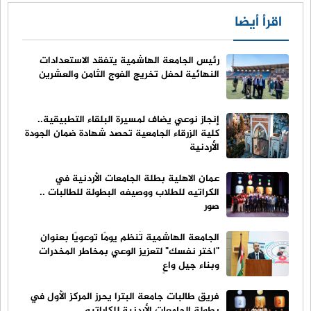
اقرأ أيضا
رئيس الجامعة الهاشمية يتفقد الاستعدادات
النهائية لحفل تخريج الفوج الثامن والعشرين
إنجاز نوعي يضاف لمسيرة البلقاء التطبيقية..
كلية الزرقاء الجامعية تحصد شهادة ضمان الجودة
الأردنية
عمان الاهلية بطلة الجامعات الأردنية في
الكراتيه للطلاب ووصيفه البطولة للطالبات ..
صور
الجامعة الهاشمية تُنظم يومًا توعويًا بعنوان
"اختر نفسك" لتعزيز الوعي بمخاطر المخدرات
وبناء جيل واعٍ
فريق طالبات جامعة البترا يحرز المركز الأول في
بطولة الجامعات الأردنية للكاراتيه