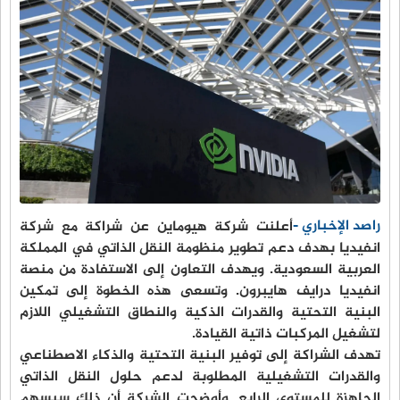
راصد الإخباري -
أعلنت شركة هيوماين عن شراكة مع شركة
انفيديا بهدف دعم تطوير منظومة النقل الذاتي في المملكة
العربية السعودية. ويهدف التعاون إلى الاستفادة من منصة
انفيديا درايف هايبرون. وتسعى هذه الخطوة إلى تمكين
البنية التحتية والقدرات الذكية والنطاق التشغيلي اللازم
لتشغيل المركبات ذاتية القيادة.
تهدف الشراكة إلى توفير البنية التحتية والذكاء الاصطناعي
والقدرات التشغيلية المطلوبة لدعم حلول النقل الذاتي
الجاهزة للمستوى الرابع. وأوضحت الشركة أن ذلك سيسهم