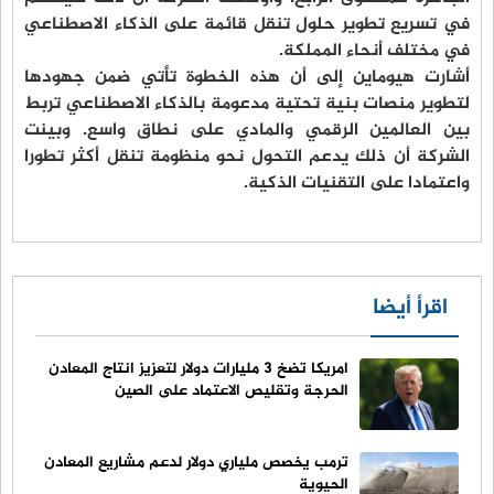
في تسريع تطوير حلول تنقل قائمة على الذكاء الاصطناعي
في مختلف أنحاء المملكة.
أشارت هيوماين إلى أن هذه الخطوة تأتي ضمن جهودها
لتطوير منصات بنية تحتية مدعومة بالذكاء الاصطناعي تربط
بين العالمين الرقمي والمادي على نطاق واسع. وبينت
الشركة أن ذلك يدعم التحول نحو منظومة تنقل أكثر تطورا
واعتمادا على التقنيات الذكية.
اقرأ أيضا
امريكا تضخ 3 مليارات دولار لتعزيز انتاج المعادن
الحرجة وتقليص الاعتماد على الصين
ترمب يخصص ملياري دولار لدعم مشاريع المعادن
الحيوية