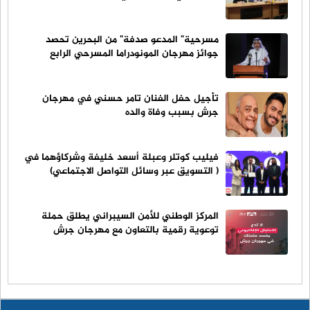
مسرحية" المدعو صدفة" من البحرين تحصد
جوائز مهرجان المونودراما المسرحي الرابع
تأجيل حفل الفنان تامر حسني في مهرجان
جرش بسبب وفاة والده
فيليب كوتلر وعبلة أسعد خليفة وشركاؤهما في
( التسويق عبر وسائل التواصل الاجتماعي)
المركز الوطني للأمن السيبراني يطلق حملة
توعوية رقمية بالتعاون مع مهرجان جرش