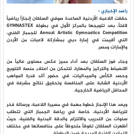
راصد الإخباري -
حققت اللاعبة الأردنية الصاعدة صوفي السلقان إنجازاً رياضياً
لافتاً، بعد تتويجها بالمركز الأول في بطولة GYMNASTEX
Annual Artistic Gymnastics Competition للجمباز الفني،
التي أقيمت في إمارة دبي بمشاركة لاعبات من الأردن
والإمارات ومصر.
وجاء فوز السلقان بعد أداء مميز عكس مستوى عالياً من
الانضباط والتركيز والمهارة، لتتمكن من اعتلاء منصة التتويج
وحصد الكأس والميداليات، في حضور أكد قدرة المواهب
الأردنية الشابة على المنافسة وتحقيق نتائج مشرفة في
المحافل الرياضية الخارجية.
ويعد هذا الإنجاز خطوة مهمة في مسيرة اللاعبة، ورسالة فخر
للرياضة الأردنية، خاصة في رياضة الجمباز التي تتطلب
سنوات من التدريب والالتزام والدقة البدنية والفنية، حيث
أظهرت السلقان تفوقاً ملحوظاً على منافساتها في مختلف
التمارين الفنية المدرجة ضمن البطولة.