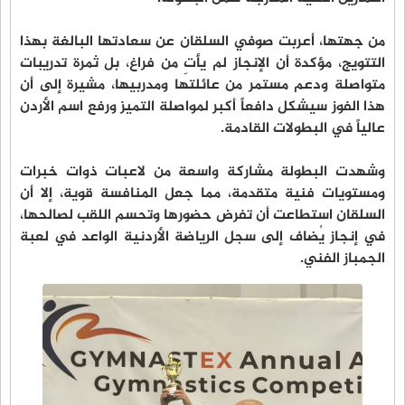
من جهتها، أعربت صوفي السلقان عن سعادتها البالغة بهذا
التتويج، مؤكدة أن الإنجاز لم يأتِ من فراغ، بل ثمرة تدريبات
متواصلة ودعم مستمر من عائلتها ومدربيها، مشيرة إلى أن
هذا الفوز سيشكل دافعاً أكبر لمواصلة التميز ورفع اسم الأردن
عالياً في البطولات القادمة.
وشهدت البطولة مشاركة واسعة من لاعبات ذوات خبرات
ومستويات فنية متقدمة، مما جعل المنافسة قوية، إلا أن
السلقان استطاعت أن تفرض حضورها وتحسم اللقب لصالحها،
في إنجاز يُضاف إلى سجل الرياضة الأردنية الواعد في لعبة
الجمباز الفني.