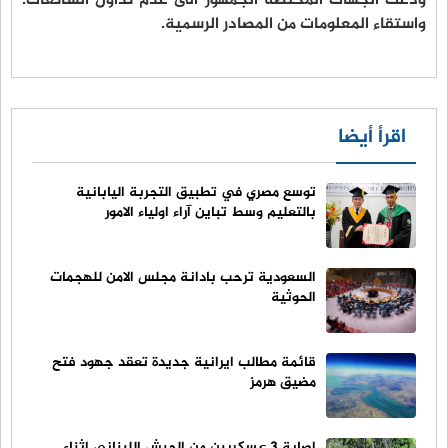
ودعت الجهات المختصة الجمهور الى عدم تداول الشائعات.
واستقاء المعلومات من المصادر الرسمية.
اقرأ أيضا
توسع مصري في تطبيق التجربة اليابانية
بالتعليم وسط تباين آراء اولياء الامور
السعودية ترحب بادانة مجلس الامن للهجمات
الحوثية
قائمة مطالب ايرانية جديدة تعقد جهود فتح
مضيق هرمز
اصابة ٣ عسكريين من الجيش اللبناني اثناء