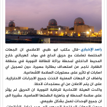
راصد الإخباري -
قال مكتب ابو ظبي الاعلامي ان الجهات
المختصة تعاملت مع حريق اندلع في مولد كهربائي خارج
المحيط الداخلي لمحطة براكة للطاقة النووية في منطقة
الظفرة. ناجم عن استهداف بطائرة مسيرة. دون تسجيل اي
اصابات او تاثير على مستويات السلامة الاشعاعية.
واضاف ان الجهات المعنية اتخذت جميع الاجراءات الاحترازية.
على ان يتم الاعلان عن اي مستجدات لاحقا.
واكدت الهيئة الاتحادية للرقابة النووية ان الحريق لم يؤثر
على سلامة المحطة او جاهزية انظمتها الاساسية. مشيرة الى
ان جميع الوحدات تعمل بشكل طبيعي.