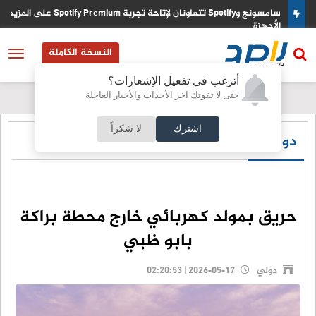
فاقا
سامسونج وSpotify تتعاونان لإتاحة تجربة Spotify Premium على المز
الأجهزة
النسخة الكاملة
أترغب في تفعيل الإشعارات؟
حتى لا تفوتك آخر الأحداث والأخبار العاجلة
اشترك
لا شكراً
دولي
حريق بمولد كهربائي خارج محطة براكة
بابو ظبي
دولي
2026-05-17 | 02:20:53