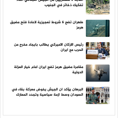
تفكيك ذخائر في الجنوب
طهران تضع 6 شروط تعجيزية لاعادة فتح مضيق
هرمز
رئيس الاركان الاميركي يطالب بايجاد مخرج من
الحرب مع ايران
مقامرة مضيق هرمز تضع ايران امام خيار العزلة
الدولية
البرهان يؤكد ان الجيش يخوض معركة بقاء في
السودان وسط ازمة سياسية وتجدد المعارك