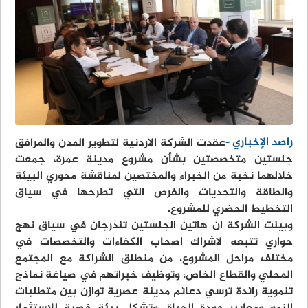
راصد الإخباري -
عقدت الشركة الاردنية لتطوير المدن والمرافق
جلستين متخصصتين بشأن مشروع مدينة عمرة، جمعت
خلالهما نخبة من الخبراء والمختصين لمناقشة محوري البيئة
والطاقة والتحديات والفرص التي تطرحها في سياق
التخطيط الحضري للمشروع.
وبينت الشركة ان هاتين الجلستين تندرجان في سياق نهج
حواري تتبعه لاشراك اصحاب الكفاءات والتخصصات في
مختلف مراحل المشروع، من منطلق الشراكة مع المجتمع
المحلي والقطاع الخاص، وتوظيف خبراتهم في صياغة نماذج
تنموية رائدة ترسي دعائم مدينة عصرية توازن بين متطلبات