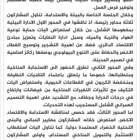
النمو ومعايير جودة الحياة، وتشكل بيئة خصبة للاستثمار
وتوفير فرص العمل.
وخلال الجلسة الخاصة بالبيئة والاستدامة، تناول المشاركون
ثلاثة محاور رئيسة، اذ ناقشوا في المحور الاول الادارة البيئية
بمفهومها الشامل، من خلال استعراض اليات حماية نوعية
الهواء والتربة والمياه، وسبل ادارة النفايات وتعزيز مبادئ
الاقتصاد الدائري، فضلا عن اهمية التشجير وتوسيع الغطاء
الاخضر والحفاظ على التنوع البيولوجي بوصفها ركائز اساسية
في تصميم المدينة.
وفي المحور الثاني، تطرق الحضور الى الاستجابة المناخية
ومتطلباتها، خصوصا ما يتعلق باعتماد التقنيات النظيفة
ومنخفضة الكربون في القطاعات الحيوية، واستعراض اليات
التكيف مع تاثيرات التغيرات المناخية من فيضانات وارتفاع
في درجات الحرارة وجفاف، مع التشديد على اهمية التصميم
العمراني الشامل المستجيب لهذه التحديات.
اما المحور الثالث، فقد خصص لمناقشة الاستدامة والاقتصاد
الاخضر، استعرض خلاله المشاركون معايير المباني والبنى
التحتية الخضراء المعتمدة دوليا، كما تناول اليات استقطاب
الاستثمار والتمويل المناخي المستدام، واولى المشاركون