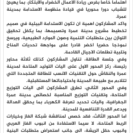
اهتماما خاصا بفرص ريادة الاعمال الخضراء والابتكار، بما يهيئ
للشباب دورا محوريا في قيادة منظومة الاستدامة بمدينة
عمرة.
واكد المشاركون اهمية ان تكون الاستدامة البيئية في صميم
تخطيط مشروع مدينة عمرة وتصميمها، بما يكفل تحقيق
التوازن بين متطلبات التنمية وصون الموارد الطبيعية، ويرسخ
نموذجا حضريا اخضر قادرا على مواجهة تحديات المناخ
وتلبية تطلعات الاجيال القادمة.
وفي جلسة الطاقة، تناول المشاركون كذلك ثلاثة محاور
رئيسة، ركز المحور الاول على اليات التوليد المتاحة لمدينة
عمرة والنقاش حول التقنيات الانسب للطاقة المتجددة التي
تتلاءم مع طبيعة المدينة واحتياجاتها المستقبلية.
وفي المحور الثاني، تطرق المشاركون الى اليات التوزيع
المتاحة، وتقنيات التوزيع المناسبة لخصائص مدينة عمرة
الجغرافية، واليات تحديد تعرفة الكهرباء بما يحقق العدالة
ويدعم القدرة التنافسية للمدينة.
اما المحور الثالث، فقد خصص لمناقشة شبكة الغاز وخيارات
الربط المتاحة، لا سيما الاستفادة من انبوب الغاز العربي
وانبوب حقل الريشة، الى جانب استعراض متطلبات البنية