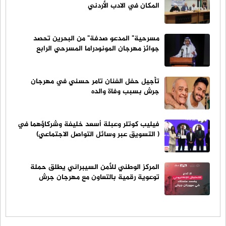
المكان في الادب الأردني
مسرحية" المدعو صدفة" من البحرين تحصد
جوائز مهرجان المونودراما المسرحي الرابع
تأجيل حفل الفنان تامر حسني في مهرجان
جرش بسبب وفاة والده
فيليب كوتلر وعبلة أسعد خليفة وشركاؤهما في
( التسويق عبر وسائل التواصل الاجتماعي)
المركز الوطني للأمن السيبراني يطلق حملة
توعوية رقمية بالتعاون مع مهرجان جرش