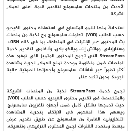
خصيصاً للجمهور في المنطقة، وتندمج ضمن المنظومة
الأحدث من منتجات سامسونج لتقديم قيمة أعلى لعملاء
الشركة.
استجابةً منها للنمو المتسارع في استهلاك محتوى الفيديو
حسب الطلب (VOD)، تعاونت سامسونج مع نخبة من منصات
بث المحتوى عبر الإنترنت في المنطقة، بما في ذلك OSN+،
وستارزبلاي، وواتش إت، ويانغو بلاي، وأنغامي، لتقديم خدمة
StreamPass التي تجمع المحتوى المتميز الذي توفره هذه
المنصات ضمن منظومة موحدة تمنح العملاء تجربة مشاهدة
أكثر تطوراً عبر شاشات سامسونج وأجهزتها الصوتية عالية
الجودة، ودون تكبد عناء.
تجمع خدمة StreamPass نخبة من المنصات الشريكة
والمتخصصة في تقديم محتوى الفيديو حسب الطلب (VOD)،
حيث تدمجها بشكل كامل ضمن أجهزة تلفزيون سامسونج.
ويسهم هذا المفهوم في الارتقاء بتجربة المشاهدة
التلفزيونية الغامرة من سامسونج عن طريق تقديم عرض
مبسّط ومتعدد القنوات لجمع المحتوى الترفيهي وتنسيقه،