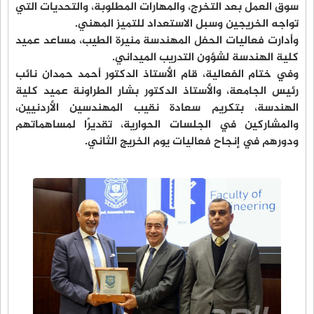
سوق العمل بعد التخرج، والمهارات المطلوبة، والتحديات التي
تواجه الخريجين وسبل الاستعداد للتميز المهني.
وأدارت فعاليات الحفل المهندسة منيرة الطيب، مساعد عميد
كلية الهندسة لشؤون التدريب الميداني.
وفي ختام الفعالية، قام الأستاذ الدكتور أحمد حمدان نائب
رئيس الجامعة، والأستاذ الدكتور بشار الطراونة عميد كلية
الهندسة، بتكريم سعادة نقيب المهندسين الأردنيين،
والمشاركين في الجلسات الحوارية، تقديرًا لمساهماتهم
ودورهم في إنجاح فعاليات يوم الخريج الثاني.