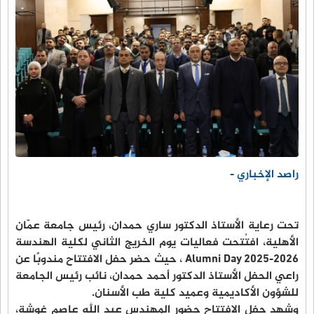
راصد الإخباري -
تحت رعاية الأستاذ الدكتور ساري حمدان، رئيس جامعة عمّان
الأهلية، افتُتحت فعاليات يوم الخريج الثاني لكلية الهندسة
Alumni Day 2025-2026 ، حيث حضر حفل الافتتاح مندوبًا عن
راعي الحفل الأستاذ الدكتور أحمد حمدان، نائب رئيس الجامعة
للشؤون الأكاديمية وعميد كلية طب الأسنان.
وشهد حفل الافتتاح حضور المهندس عبد الله عاصم غوشة،