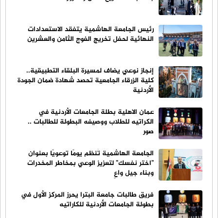
رئيس الجامعة الهاشمية يتفقد الاستعدادات
النهائية لحفل تخريج الفوج الثامن والعشرين
إنجاز نوعي يضاف لمسيرة البلقاء التطبيقية..
كلية الزرقاء الجامعية تحصد شهادة ضمان الجودة
الأردنية
عمان الاهلية بطلة الجامعات الأردنية في
الكراتيه للطلاب ووصيفه البطولة للطالبات ..
صور
الجامعة الهاشمية تُنظم يومًا توعويًا بعنوان
"اختر نفسك" لتعزيز الوعي بمخاطر المخدرات
وبناء جيل واعٍ
فريق طالبات جامعة البترا يحرز المركز الأول في
بطولة الجامعات الأردنية للكاراتيه