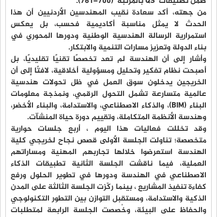
ضمن تصنيفات QS بالمرتبة (700–761).
من جهته، أكد سعادة نقيب المهندسين الأردنيين أن هذا
الحدث لا يمثل مناسبة أكاديمية فحسب، بل يعكس
استمرارية الرسالة الهندسية الوطنية ودورها المحوري في
بناء الدولة وتعزيز مسارات التنمية والابتكار.
وأشار إلى أن الهندسة لم تعد تخصصًا تقنيًا تقليديًا، بل
أصبحت نظام تفكير وتحليل ومسؤولية أخلاقية، لافتًا إلى أن
الخريجين يدخلون سوق العمل في ظل تحولات هندسية
عالمية متسارعة تشمل التحول الرقمي، ونمذجة معلومات
البناء (BIM)، والذكاء الاصطناعي، والاستدامة، والبناء الأخضر،
وهندسة الأنظمة المتكاملة، وتقييم دورة حياة المنشآت.
وقد تخللت فعاليات هذا اليوم ، أربع جلسات حوارية
متخصصة؛ تناولت الجلسة الأولى قصص نجاح لخريجي كلية
الهندسة استعرضوا خلالها تجاربهم المهنية ومساراتهم
العملية، فيما ناقشت الجلسة الثانية تطبيقات الذكاء
الاصطناعي في الهندسة ودورها في تطوير الحلول ورفع
كفاءة تنفيذ المشاريع ، بينما ركّزت الجلسة الثالثة على المدن
الذكية والاستدامة، ومستقبل التوازن بين التطور التكنولوجي
والحفاظ على البيئة، وخُصصت الجلسة الرابعة لمتطلبات