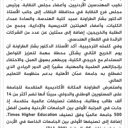
نقيب المهندسين الأردنيين، وأعضاء مجلس النقابة، ورئيس
مجلس فرع النقابة في محافظة البلقاء، إلى جانب الأستاذ
الدكتور بشار الطراونة عميد كلية الهندسة، والسادة عمداء
الكليات، وأعضاء الهيئتين التدريسية والإدارية، وجمع من
الطلبة والخريجين، إضافة إلى ممثلين عن عدد من الشركات
الرائدة في القطاع الهندسي.
وفي كلمته الترحيبية، أكد الأستاذ الدكتور بشار الطراونة أن
يوم الخريج الثاني يشكّل محطة مهمة لتعزيز التواصل
المستدام مع خريجي الكلية، وربطهم بسوق العمل، والاحتفاء
بإنجازاتهم العلمية والمهنية، مشيرًا إلى الدور الريادي الذي
تضطلع به جامعة عمّان الأهلية بدعم منظومة التعليم
العالي.
واستعرض الطراونة المكانة الأكاديمية المتقدمة للجامعة
على المستويين الوطني والدولي، مبينًا أنها تضم أكثر من 14
ألف طالب وطالبة، وحققت تصنيفات عالمية متقدمة، إذ
جاءت في المرتبة الأولى بين الجامعات الأردنية وضمن أفضل
500 جامعة عالميًا وفق تصنيف Times Higher Education،
إضافة إلى تصنيفها الأولى بين الجامعات الخاصة في الأردن