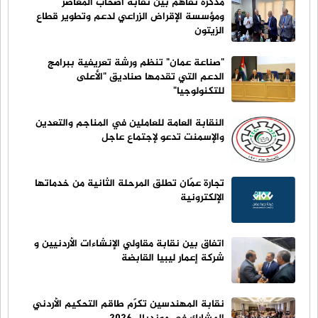
مذكرة تفاهم بين نقابة أصحاب المعاصر
ومؤسسة الإقراض الزراعي لدعم وتطوير قطاع
الزيتون
"صناعة عمان" تنظم ورشة تعريفية ببرامج
الدعم التي تقدمها صناديق "الأعلى
للتكنولوجيا"
النقابة العامة للعاملين في المناجم والتعدين
والإسمنت تدعو لإجتماع عاجل
تجارة عمّان تطلق المرحلة الثانية من خدماتها
الإلكترونية
اتفاق بين نقابة مقاولي الإنشاءات الأردنيين و
شركة إعمار ليبيا القابضة
نقابة المهندسين تكرّم طاقم التحكيم الأردني