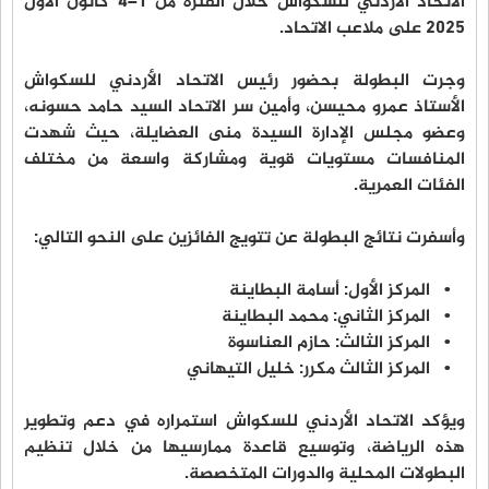
الاتحاد الأردني للسكواش خلال الفترة من 1–4 كانون الأول
2025 على ملاعب الاتحاد.
وجرت البطولة بحضور رئيس الاتحاد الأردني للسكواش
الأستاذ عمرو محيسن، وأمين سر الاتحاد السيد حامد حسونه،
وعضو مجلس الإدارة السيدة منى العضايلة، حيث شهدت
المنافسات مستويات قوية ومشاركة واسعة من مختلف
الفئات العمرية.
وأسفرت نتائج البطولة عن تتويج الفائزين على النحو التالي:
• المركز الأول: أسامة البطاينة
• المركز الثاني: محمد البطاينة
• المركز الثالث: حازم العناسوة
• المركز الثالث مكرر: خليل التيهاني
ويؤكد الاتحاد الأردني للسكواش استمراره في دعم وتطوير
هذه الرياضة، وتوسيع قاعدة ممارسيها من خلال تنظيم
البطولات المحلية والدورات المتخصصة.