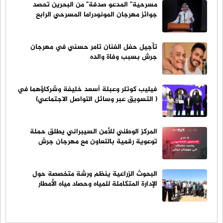
مسرحية" المدعو صدفة" من البحرين تحصد
جوائز مهرجان المونودراما المسرحي الرابع
تأجيل حفل الفنان تامر حسني في مهرجان
جرش بسبب وفاة والده
فيليب كوتلر وعبلة أسعد خليفة وشركاؤهما في
( التسويق عبر وسائل التواصل الاجتماعي)
المركز الوطني للأمن السيبراني يطلق حملة
توعوية رقمية بالتعاون مع مهرجان جرش
البحوث الزراعية ينظم ورشة متخصصة حول
الإدارة المتكاملة للمياه وحصاد مياه الأمطار