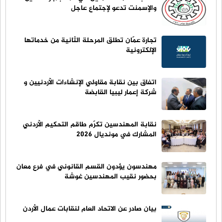
والإسمنت تدعو لإجتماع عاجل
تجارة عمّان تطلق المرحلة الثانية من خدماتها
الإلكترونية
اتفاق بين نقابة مقاولي الإنشاءات الأردنيين و
شركة إعمار ليبيا القابضة
نقابة المهندسين تكرّم طاقم التحكيم الأردني
المشارك في مونديال 2026
مهندسون يؤدون القسم القانوني في فرع معان
بحضور نقيب المهندسين غوشة
بيان صادر عن الاتحاد العام لنقابات عمال الأردن